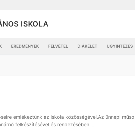
ÁNOS ISKOLA
K
EREDMÉNYEK
FELVÉTEL
DIÁKÉLET
ÜGYINTÉZÉS
eire emlékeztünk az iskola közösségével.Az ünnepi műsor
tanárnő felkészítésével és rendezésében.…