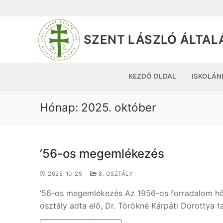
SZENT LÁSZLÓ ÁLTAL
KEZDŐ OLDAL
ISKOLÁN
Hónap:
2025. október
’56-os megemlékezés
2025-10-25
8. OSZTÁLY
’56-os megemlékezés Az 1956-os forradalom hős
osztály adta elő, Dr. Törökné Kárpáti Dorottya 