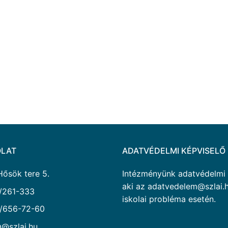
LAT
ADATVÉDELMI KÉPVISELŐ
Hősök tere 5.
Intézményünk adatvédelmi ké
aki az adatvedelem@szlai.h
/261-333
iskolai probléma esetén.
/656-72-60
g@szlai.hu