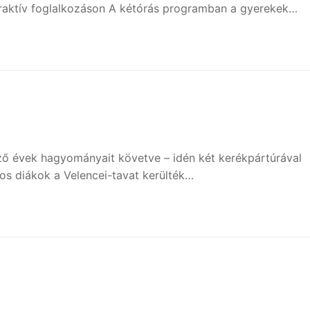
eraktív foglalkozáson A kétórás programban a gyerekek…
ző évek hagyományait követve – idén két kerékpártúrával
yos diákok a Velencei-tavat kerülték…