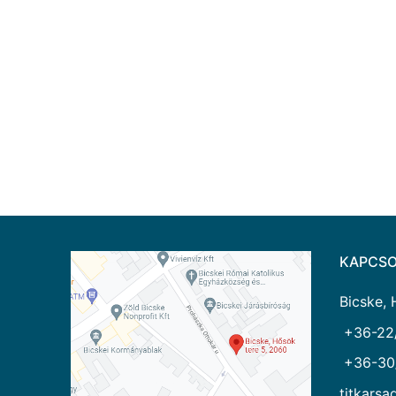
KAPCSO
Bicske, 
+36-22
+36-30
titkarsa