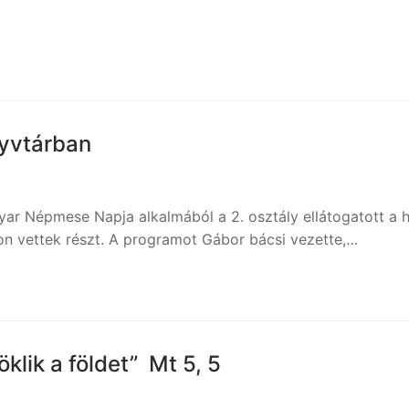
nyvtárban
 Népmese Napja alkalmából a 2. osztály ellátogatott a h
on vettek részt. A programot Gábor bácsi vezette,…
ert ők öröklik a földet” Mt 5