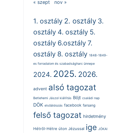
« szept
nov »
2. osztály
1. osztály
3.
osztály
4. osztály
5.
osztály
6.osztály
7.
osztály
8. osztály
1848-1849-
es forradalom és szabadságharc ünnepe
2025.
2026.
2024.
alsó tagozat
advent
Böjt
Betlehemi Jászol kiállítás
családi nap
DÖK
facebook
farsang
elsőáldozás
felső tagozat
hirdetmény
ige
Hétről-Hétre úton Jézussal
JÓKAI