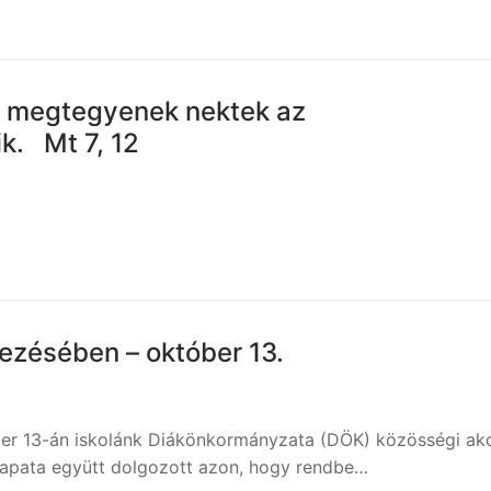
y megtegyenek nektek az
ik. Mt 7, 12
ezésében – október 13.
r 13-án iskolánk Diákönkormányzata (DÖK) közösségi akc
csapata együtt dolgozott azon, hogy rendbe…