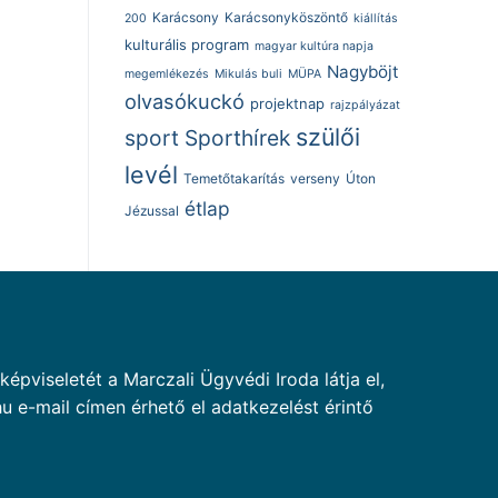
Karácsony
Karácsonyköszöntő
200
kiállítás
kulturális program
magyar kultúra napja
Nagyböjt
megemlékezés
Mikulás buli
MÜPA
olvasókuckó
projektnap
rajzpályázat
szülői
sport
Sporthírek
levél
Temetőtakarítás
verseny
Úton
étlap
Jézussal
pviseletét a Marczali Ügyvédi Iroda látja el,
u e-mail címen érhető el adatkezelést érintő