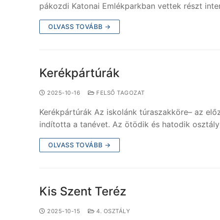
pákozdi Katonai Emlékparkban vettek részt int
OLVASS TOVÁBB →
Kerékpártúrák
2025-10-16
FELSŐ TAGOZAT
Kerékpártúrák Az iskolánk túraszakköre– az elő
indította a tanévet. Az ötödik és hatodik osztál
OLVASS TOVÁBB →
Kis Szent Teréz
2025-10-15
4. OSZTÁLY