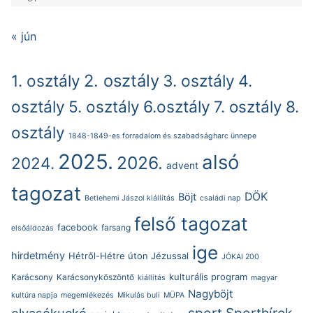
« jún
2. osztály
1. osztály
3. osztály
4.
osztály
5. osztály
6.osztály
7. osztály
8.
osztály
1848-1849-es forradalom és szabadságharc ünnepe
2025.
alsó
2026.
2024.
advent
tagozat
DÖK
Böjt
Betlehemi Jászol kiállítás
családi nap
felső tagozat
facebook
farsang
elsőáldozás
ige
hirdetmény
Hétről-Hétre úton Jézussal
JÓKAI 200
kulturális program
Karácsony
Karácsonyköszöntő
kiállítás
magyar
Nagyböjt
kultúra napja
megemlékezés
Mikulás buli
MÜPA
sport
Sporthírek
olvasókuckó