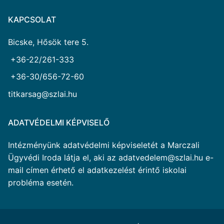
KAPCSOLAT
Bicske, Hősök tere 5.
+36-22/261-333
+36-30/656-72-60
titkarsag@szlai.hu
ADATVÉDELMI KÉPVISELŐ
Intézményünk adatvédelmi képviseletét a Marczali
Ügyvédi Iroda látja el, aki az adatvedelem@szlai.hu e-
mail címen érhető el adatkezelést érintő iskolai
probléma esetén.