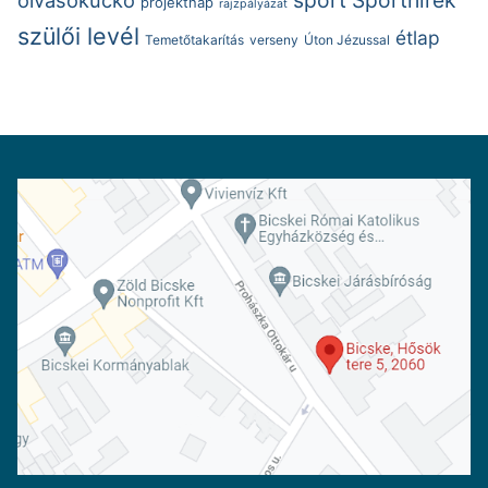
projektnap
rajzpályázat
szülői levél
étlap
Temetőtakarítás
verseny
Úton Jézussal