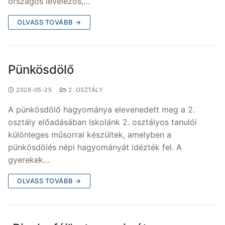
országos levelezős,…
OLVASS TOVÁBB →
Pünkösdölő
2026-05-25
2. OSZTÁLY
A pünkösdölő hagyománya elevenedett meg a 2.
osztály előadásában Iskolánk 2. osztályos tanulói
különleges műsorral készültek, amelyben a
pünkösdölés népi hagyományát idézték fel. A
gyerekek…
OLVASS TOVÁBB →