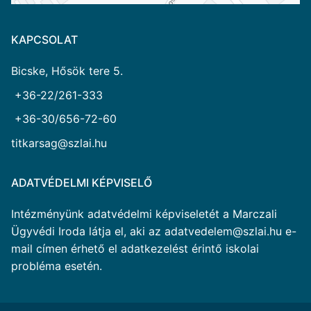
KAPCSOLAT
Bicske, Hősök tere 5.
+36-22/261-333
+36-30/656-72-60
titkarsag@szlai.hu
ADATVÉDELMI KÉPVISELŐ
Intézményünk adatvédelmi képviseletét a Marczali
Ügyvédi Iroda látja el, aki az adatvedelem@szlai.hu e-
mail címen érhető el adatkezelést érintő iskolai
probléma esetén.