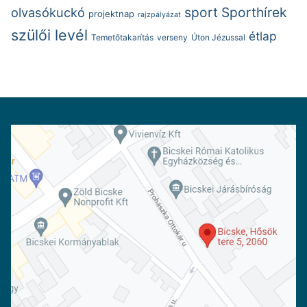
sport
Sporthírek
olvasókuckó
projektnap
rajzpályázat
szülői levél
étlap
Temetőtakarítás
verseny
Úton Jézussal