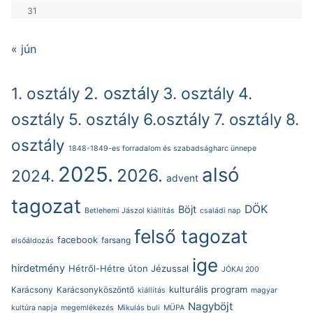
31
« jún
2. osztály
1. osztály
3. osztály
4.
osztály
5. osztály
6.osztály
7. osztály
8.
osztály
1848-1849-es forradalom és szabadságharc ünnepe
2025.
alsó
2026.
2024.
advent
tagozat
DÖK
Böjt
Betlehemi Jászol kiállítás
családi nap
felső tagozat
facebook
farsang
elsőáldozás
ige
hirdetmény
Hétről-Hétre úton Jézussal
JÓKAI 200
kulturális program
Karácsony
Karácsonyköszöntő
kiállítás
magyar
Nagyböjt
kultúra napja
megemlékezés
Mikulás buli
MÜPA