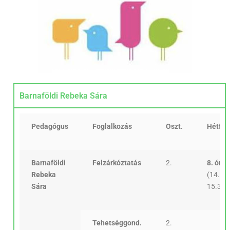
Barnaföldi Rebeka Sára
Pedagógus
Foglalkozás
Oszt.
Hétfő
Barnaföldi
Felzárkóztatás
2.
8. óra
Rebeka
(14.45
Sára
15.30)
Tehetséggond.
2.