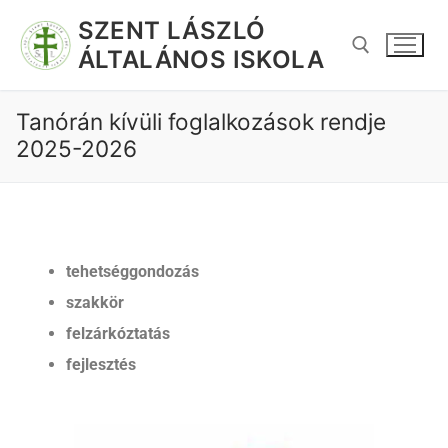
SZENT LÁSZLÓ
ÁLTALÁNOS ISKOLA
Tanórán kívüli foglalkozások rendje
2025-2026
tehetséggo
n
dozás
szakkör
felzárkóztatás
fejlesztés