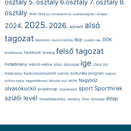
osztály
5. osztály
6.osztály
7. osztály
8.
osztály
1848-1849-es forradalom és szabadságharc ünnepe
2025.
alsó
2026.
2024.
advent
tagozat
DÖK
Böjt
Betlehemi Jászol kiállítás
családi nap
felső tagozat
facebook
farsang
elsőáldozás
ige
hirdetmény
Hétről-Hétre úton Jézussal
JÓKAI 200
kulturális program
Karácsony
Karácsonyköszöntő
kiállítás
magyar
Nagyböjt
kultúra napja
megemlékezés
Mikulás buli
MÜPA
sport
Sporthírek
olvasókuckó
projektnap
rajzpályázat
szülői levél
étlap
Temetőtakarítás
verseny
Úton Jézussal