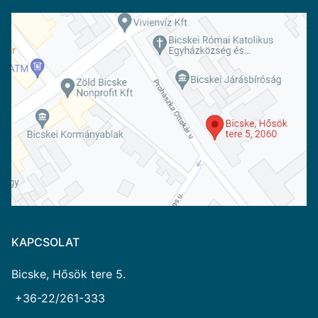
KAPCSOLAT
Bicske, Hősök tere 5.
+36-22/261-333