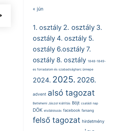
« jún
2. osztály
1. osztály
3.
osztály
4. osztály
5.
osztály
6.osztály
7.
osztály
8. osztály
1848-1849-
es forradalom és szabadságharc ünnepe
2025.
2026.
2024.
alsó tagozat
advent
Böjt
Betlehemi Jászol kiállítás
családi nap
DÖK
facebook
farsang
elsőáldozás
felső tagozat
hirdetmény