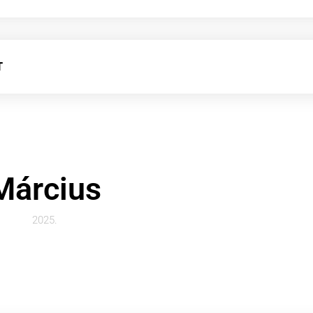
T
Március
2025.