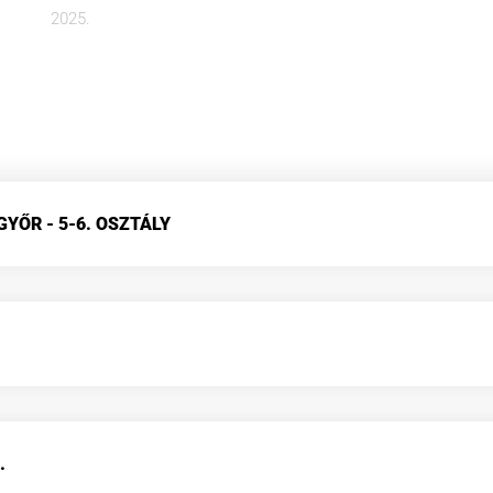
2025.
YŐR - 5-6. OSZTÁLY
.