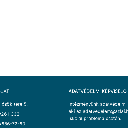
LAT
ADATVÉDELMI KÉPVISELŐ
Hősök tere 5.
Intézményünk adatvédelmi ké
aki az adatvedelem@szlai.h
/261-333
iskolai probléma esetén.
/656-72-60