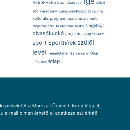
ige
Hétről-Hétre úton Jézussal
JÓKAI
Karácsony
Karácsonyköszöntő
200
kiállítás
kulturális program
magyar kultúra napja
Nagyböjt
megemlékezés
Mikulás buli
MÜPA
olvasókuckó
projektnap
rajzpályázat
szülői
sport
Sporthírek
levél
Temetőtakarítás
verseny
Úton
étlap
Jézussal
pviseletét a Marczali Ügyvédi Iroda látja el,
u e-mail címen érhető el adatkezelést érintő