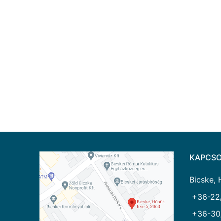
KAPCSO
Bicske, 
+36-22
+36-30