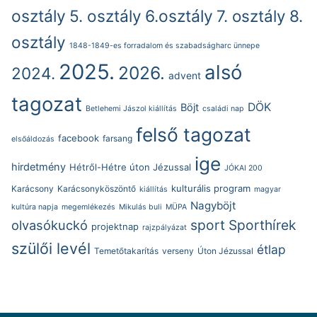
osztály
5. osztály
6.osztály
7. osztály
8.
osztály
1848-1849-es forradalom és szabadságharc ünnepe
2025.
alsó
2026.
2024.
advent
tagozat
DÖK
Böjt
Betlehemi Jászol kiállítás
családi nap
felső tagozat
facebook
farsang
elsőáldozás
ige
hirdetmény
Hétről-Hétre úton Jézussal
JÓKAI 200
kulturális program
Karácsony
Karácsonyköszöntő
kiállítás
magyar
Nagyböjt
kultúra napja
megemlékezés
Mikulás buli
MÜPA
sport
Sporthírek
olvasókuckó
projektnap
rajzpályázat
szülői levél
étlap
Temetőtakarítás
verseny
Úton Jézussal