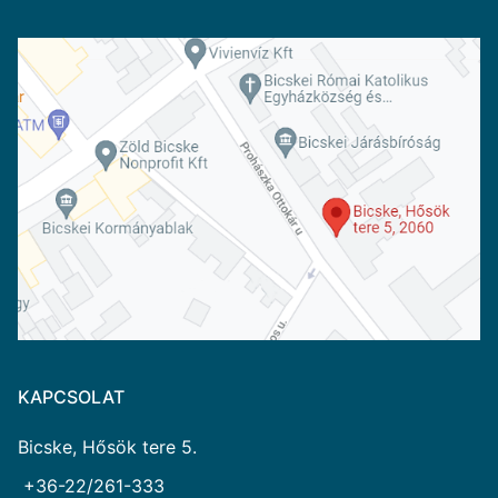
KAPCSOLAT
Bicske, Hősök tere 5.
+36-22/261-333