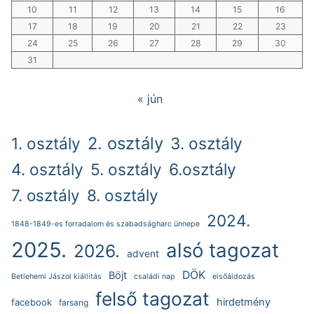
10
11
12
13
14
15
16
17
18
19
20
21
22
23
24
25
26
27
28
29
30
31
« jún
2. osztály
1. osztály
3. osztály
4. osztály
5. osztály
6.osztály
7. osztály
8. osztály
2024.
1848-1849-es forradalom és szabadságharc ünnepe
2025.
alsó tagozat
2026.
advent
DÖK
Böjt
Betlehemi Jászol kiállítás
családi nap
elsőáldozás
felső tagozat
hirdetmény
facebook
farsang