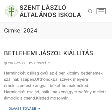
SZENT LÁSZLÓ
ÁLTALÁNOS ISKOLA
Címke:
2024.
BETLEHEMI JÁSZOL KIÁLLÍTÁS
2024-12-29
1. OSZTÁLY
Harminckét csillag gyúl az éjben,kicsiny betlehemek
szállnak szépen.Otthonokba, szívek mélyére
érnek,szenteste angyali békét hoznak néked.
Harminckét család, halk ima zeng,gyertyafény mellett
álmodik a csend.Kisded mosolyán…
OLVASS TOVÁBB →