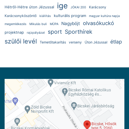
ige
Hétről-Hétre úton Jézussal
Karácsony
JÓKAI 200
kulturális program
Karácsonyköszöntő
kiállítás
magyar kultúra napja
olvasókuckó
Nagyböjt
megemlékezés
Mikulás buli
MÜPA
sport
Sporthírek
projektnap
rajzpályázat
szülői levél
étlap
Temetőtakarítás
verseny
Úton Jézussal