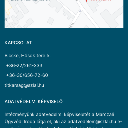
KAPCSOLAT
Bicske, Hősök tere 5.
+36-22/261-333
+36-30/656-72-60
titkarsag@szlai.hu
ADATVÉDELMI KÉPVISELŐ
Intézményünk adatvédelmi képviseletét a Marczali
Ügyvédi Iroda látja el, aki az adatvedelem@szlai.hu e-