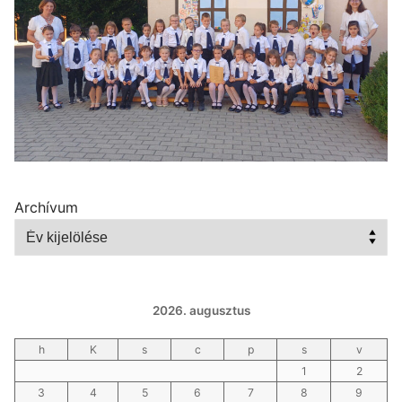
Archívum
2026. augusztus
h
K
s
c
p
s
v
1
2
3
4
5
6
7
8
9