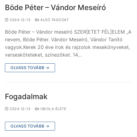
Böde Péter – Vándor Meseíró
2024-12-13
ALSÓ TAGOZAT
Böde Péter – Vándor meseíró SZER|ETET FÉL|ELEM „A
nevem, Böde Péter. Vándor Meseíró, Vándor Tanító
vagyok.Kerek 20 éve írok és rajzolok mesekönyveket,
versesköteteket, színezőket. 14…
OLVASS TOVÁBB →
Fogadalmak
2024-12-13
ISKOLA ÉLETE
OLVASS TOVÁBB →