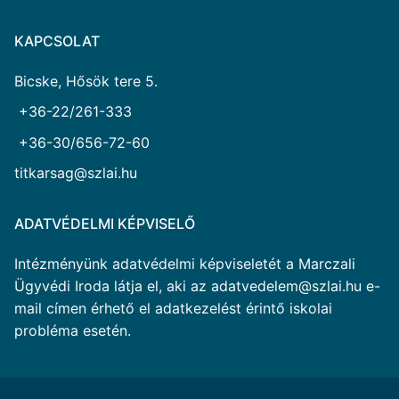
KAPCSOLAT
Bicske, Hősök tere 5.
+36-22/261-333
+36-30/656-72-60
titkarsag@szlai.hu
ADATVÉDELMI KÉPVISELŐ
Intézményünk adatvédelmi képviseletét a Marczali
Ügyvédi Iroda látja el, aki az adatvedelem@szlai.hu e-
mail címen érhető el adatkezelést érintő iskolai
probléma esetén.