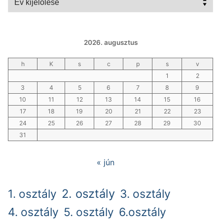
2026. augusztus
h
K
s
c
p
s
v
1
2
3
4
5
6
7
8
9
10
11
12
13
14
15
16
17
18
19
20
21
22
23
24
25
26
27
28
29
30
31
« jún
2. osztály
1. osztály
3. osztály
4. osztály
5. osztály
6.osztály