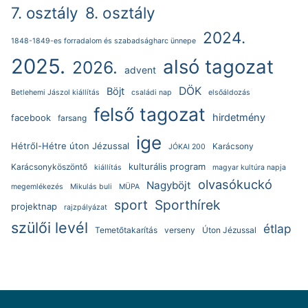
7. osztály
8. osztály
2024.
1848-1849-es forradalom és szabadságharc ünnepe
2025.
alsó tagozat
2026.
advent
DÖK
Böjt
Betlehemi Jászol kiállítás
családi nap
elsőáldozás
felső tagozat
hirdetmény
facebook
farsang
ige
Hétről-Hétre úton Jézussal
Karácsony
JÓKAI 200
kulturális program
Karácsonyköszöntő
kiállítás
magyar kultúra napja
olvasókuckó
Nagyböjt
megemlékezés
Mikulás buli
MÜPA
sport
Sporthírek
projektnap
rajzpályázat
szülői levél
étlap
Temetőtakarítás
verseny
Úton Jézussal