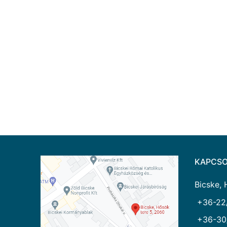
KAPCSO
Bicske, 
+36-22
+36-30