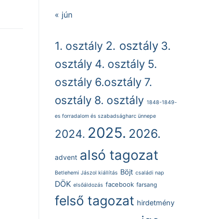
« jún
2. osztály
1. osztály
3.
osztály
4. osztály
5.
osztály
6.osztály
7.
osztály
8. osztály
1848-1849-
es forradalom és szabadságharc ünnepe
2025.
2026.
2024.
alsó tagozat
advent
Böjt
Betlehemi Jászol kiállítás
családi nap
DÖK
facebook
farsang
elsőáldozás
felső tagozat
hirdetmény