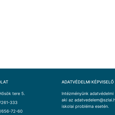
LAT
ADATVÉDELMI KÉPVISELŐ
Hősök tere 5.
Intézményünk adatvédelmi ké
aki az adatvedelem@szlai.h
/261-333
iskolai probléma esetén.
/656-72-60