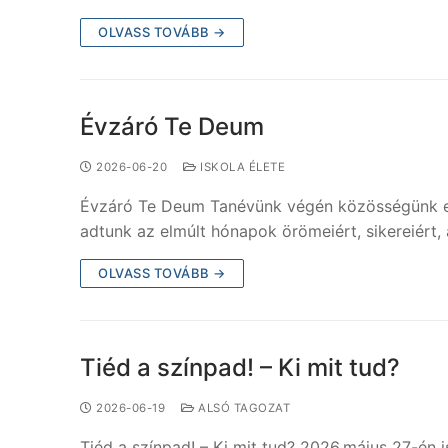
OLVASS TOVÁBB →
Évzáró Te Deum
2026-06-20
ISKOLA ÉLETE
Évzáró Te Deum Tanévünk végén közösségünk egy
adtunk az elmúlt hónapok örömeiért, sikereiért
OLVASS TOVÁBB →
Tiéd a színpad! – Ki mit tud?
2026-06-19
ALSÓ TAGOZAT
Tiéd a színpad! – Ki mit tud? 2026.május 27-én i