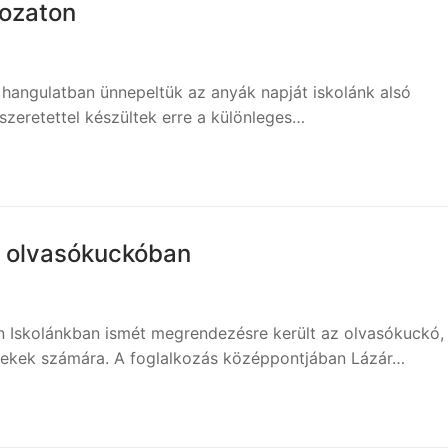
gozaton
hangulatban ünnepeltük az anyák napját iskolánk alsó
szeretettel készültek erre a különleges…
z olvasókuckóban
n Iskolánkban ismét megrendezésre került az olvasókuckó,
yerekek számára. A foglalkozás középpontjában Lázár…