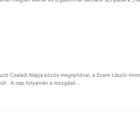
ászló Családi Napja közös megnyitóval, a Szent László-him
ndult. A nap folyamán a mozgásé…