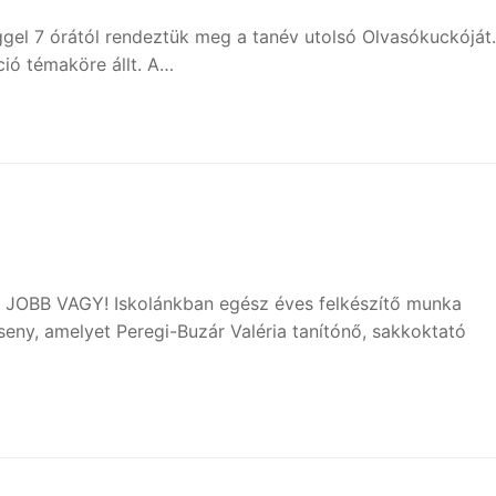
el 7 órától rendeztük meg a tanév utolsó Olvasókuckóját.
ió témaköre állt. A…
 JOBB VAGY! Iskolánkban egész éves felkészítő munka
ny, amelyet Peregi-Buzár Valéria tanítónő, sakkoktató