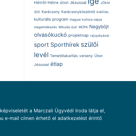
ige
Hétről-Hétre úton Jézussal
JÓKAI
Karácsony
Karácsonyköszöntő
200
kiállítás
kulturális program
magyar kultúra napja
Nagyböjt
megemlékezés
Mikulás buli
MÜPA
olvasókuckó
projektnap
rajzpályázat
szülői
sport
Sporthírek
levél
Temetőtakarítás
verseny
Úton
étlap
Jézussal
pviseletét a Marczali Ügyvédi Iroda látja el,
u e-mail címen érhető el adatkezelést érintő