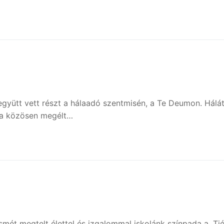
ütt vett részt a hálaadó szentmisén, a Te Deumon. Hálá
, a közösen megélt…
smét megtelt élettel és izgalommal iskolánk színpada a „Ti