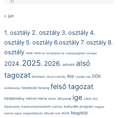
31
« jún
2. osztály
1. osztály
3. osztály
4.
osztály
5. osztály
6.osztály
7. osztály
8.
osztály
1848-1849-es forradalom és szabadságharc ünnepe
2025.
alsó
2026.
2024.
advent
tagozat
DÖK
Böjt
Betlehemi Jászol kiállítás
családi nap
felső tagozat
facebook
farsang
elsőáldozás
ige
hirdetmény
Hétről-Hétre úton Jézussal
JÓKAI 200
kulturális program
Karácsony
Karácsonyköszöntő
kiállítás
magyar
Nagyböjt
kultúra napja
megemlékezés
Mikulás buli
MÜPA