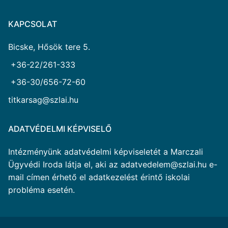
KAPCSOLAT
Bicske, Hősök tere 5.
+36-22/261-333
+36-30/656-72-60
titkarsag@szlai.hu
ADATVÉDELMI KÉPVISELŐ
Intézményünk adatvédelmi képviseletét a Marczali
Ügyvédi Iroda látja el, aki az adatvedelem@szlai.hu e-
mail címen érhető el adatkezelést érintő iskolai
probléma esetén.