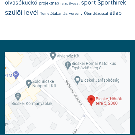
sport
Sporthírek
olvasókuckó
projektnap
rajzpályázat
szülői levél
étlap
Temetőtakarítás
verseny
Úton Jézussal