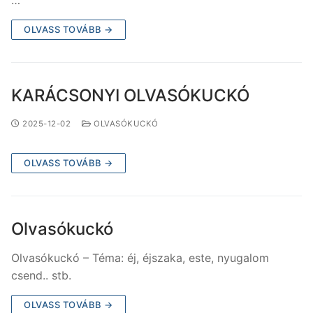
OLVASS TOVÁBB →
KARÁCSONYI OLVASÓKUCKÓ
2025-12-02
OLVASÓKUCKÓ
OLVASS TOVÁBB →
Olvasókuckó
Olvasókuckó – Téma: éj, éjszaka, este, nyugalom
csend.. stb.
OLVASS TOVÁBB →