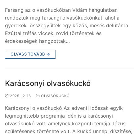
Farsang az olvasókuckóban Vidám hangulatban
rendeztük meg farsangi olvasókuckónkat, ahol a
gyerekek összegyűltek egy közös, mesés délutánra.
Ezúttal tréfás viccek, rövid történetek és
érdekességek hangzottak…
OLVASS TOVÁBB →
Karácsonyi olvasókuckó
2025-12-16
OLVASÓKUCKÓ
Karácsonyi olvasókuckó Az adventi időszak egyik
legmeghittebb programja idén is a karácsonyi
olvasókuckó volt, amelynek központi témája Jézus
születésének története volt. A kuckó ünnepi díszítése,
…