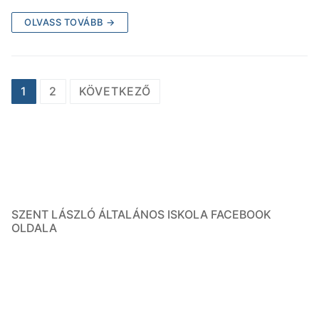
OLVASS TOVÁBB →
1
2
KÖVETKEZŐ
SZENT LÁSZLÓ ÁLTALÁNOS ISKOLA FACEBOOK
OLDALA