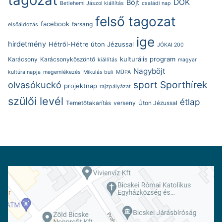
DÖK
Böjt
Betlehemi Jászol kiállítás
családi nap
felső tagozat
facebook
farsang
elsőáldozás
ige
hirdetmény
Hétről-Hétre úton Jézussal
JÓKAI 200
kulturális program
Karácsony
Karácsonyköszöntő
kiállítás
magyar
Nagyböjt
kultúra napja
megemlékezés
Mikulás buli
MÜPA
sport
Sporthírek
olvasókuckó
projektnap
rajzpályázat
szülői levél
étlap
Temetőtakarítás
verseny
Úton Jézussal