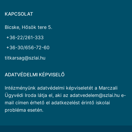
KAPCSOLAT
Bicske, Hősök tere 5.
+36-22/261-333
+36-30/656-72-60
titkarsag@szlai.hu
ADATVÉDELMI KÉPVISELŐ
Intézményünk adatvédelmi képviseletét a Marczali
Ügyvédi Iroda látja el, aki az adatvedelem@szlai.hu e-
mail címen érhető el adatkezelést érintő iskolai
probléma esetén.