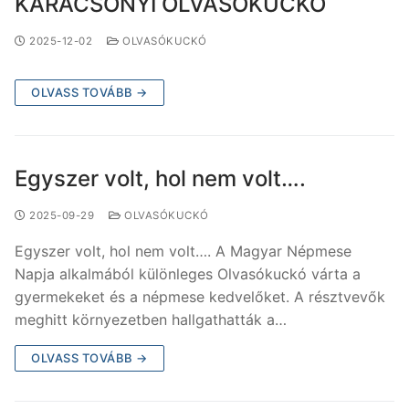
KARÁCSONYI OLVASÓKUCKÓ
2025-12-02
OLVASÓKUCKÓ
OLVASS TOVÁBB →
Egyszer volt, hol nem volt….
2025-09-29
OLVASÓKUCKÓ
Egyszer volt, hol nem volt…. A Magyar Népmese
Napja alkalmából különleges Olvasókuckó várta a
gyermekeket és a népmese kedvelőket. A résztvevők
meghitt környezetben hallgathatták a…
OLVASS TOVÁBB →