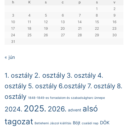
h
K
s
c
p
s
v
1
2
3
4
5
6
7
8
9
10
11
12
13
14
15
16
17
18
19
20
21
22
23
24
25
26
27
28
29
30
31
« jún
2. osztály
1. osztály
3. osztály
4.
osztály
5. osztály
6.osztály
7. osztály
8.
osztály
1848-1849-es forradalom és szabadságharc ünnepe
2025.
alsó
2026.
2024.
advent
tagozat
DÖK
Böjt
Betlehemi Jászol kiállítás
családi nap