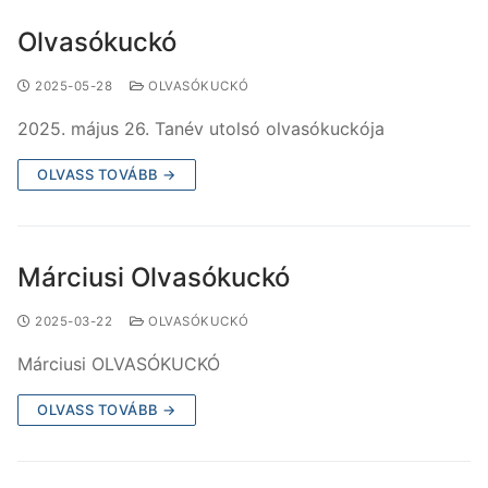
Olvasókuckó
2025-05-28
OLVASÓKUCKÓ
2025. május 26. Tanév utolsó olvasókuckója
OLVASS TOVÁBB →
Márciusi Olvasókuckó
2025-03-22
OLVASÓKUCKÓ
Márciusi OLVASÓKUCKÓ
OLVASS TOVÁBB →