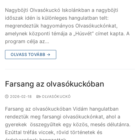
Nagyböjti Olvasókuckó Iskolánkban a nagyböjti
időszak idén is különleges hangulatban telt:
megrendeztük hagyományos Olvasókuckónkat,
amelynek központi témája a „Húsvét” címet kapta. A
program célja az…
OLVASS TOVÁBB →
Farsang az olvasókuckóban
2026-02-18
OLVASÓKUCKÓ
Farsang az olvasókuckóban Vidám hangulatban
rendeztük meg farsangi olvasókuckónkat, ahol a
gyerekek összegyűltek egy közös, mesés délutánra.
Ezúttal tréfás viccek, rövid történetek és
érdekességek hangzottak…