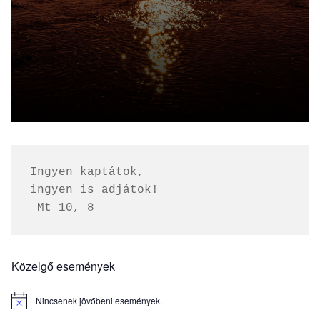
Ingyen kaptátok, 
ingyen is adjátok!
 Mt 10, 8
Közelgő események
Nincsenek jövőbeni események.
Notice