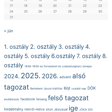
17
18
19
20
21
22
23
24
25
26
27
28
29
30
31
« jún
2. osztály
1. osztály
3. osztály
4.
osztály
5. osztály
6.osztály
7. osztály
8.
osztály
1848-1849-es forradalom és szabadságharc ünnepe
2025.
alsó
2026.
2024.
advent
tagozat
DÖK
Böjt
Betlehemi Jászol kiállítás
családi nap
felső tagozat
facebook
farsang
elsőáldozás
ige
hirdetmény
Hétről-Hétre úton Jézussal
JÓKAI 200