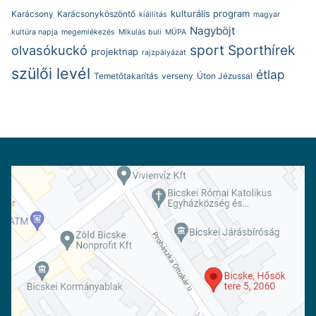
kulturális program
Karácsony
Karácsonyköszöntő
kiállítás
magyar
Nagyböjt
kultúra napja
megemlékezés
Mikulás buli
MÜPA
sport
Sporthírek
olvasókuckó
projektnap
rajzpályázat
szülői levél
étlap
Temetőtakarítás
verseny
Úton Jézussal