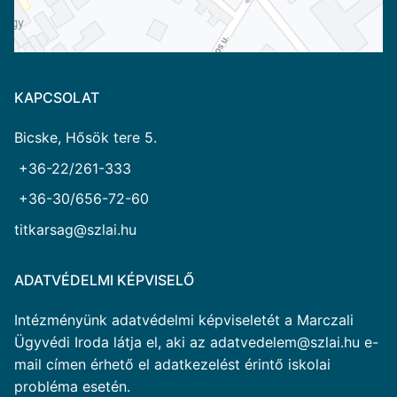
KAPCSOLAT
Bicske, Hősök tere 5.
+36-22/261-333
+36-30/656-72-60
titkarsag@szlai.hu
ADATVÉDELMI KÉPVISELŐ
Intézményünk adatvédelmi képviseletét a Marczali
Ügyvédi Iroda látja el, aki az adatvedelem@szlai.hu e-
mail címen érhető el adatkezelést érintő iskolai
probléma esetén.