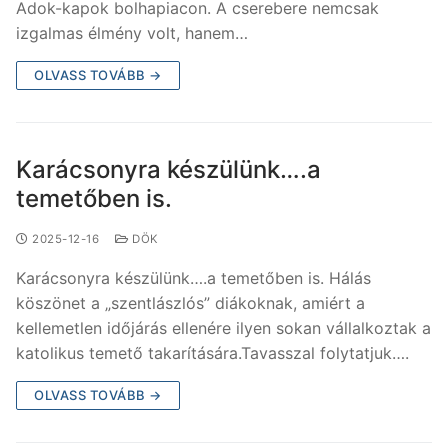
Adok-kapok bolhapiacon. A cserebere nemcsak
izgalmas élmény volt, hanem…
OLVASS TOVÁBB →
Karácsonyra készülünk….a
temetőben is.
2025-12-16
DÖK
Karácsonyra készülünk….a temetőben is. Hálás
köszönet a „szentlászlós” diákoknak, amiért a
kellemetlen időjárás ellenére ilyen sokan vállalkoztak a
katolikus temető takarítására.Tavasszal folytatjuk….
OLVASS TOVÁBB →