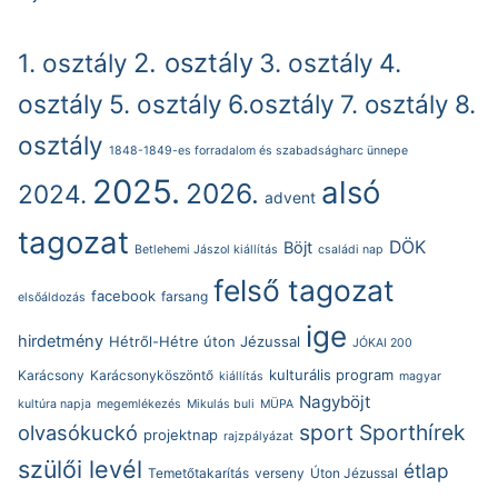
2. osztály
1. osztály
3. osztály
4.
osztály
5. osztály
6.osztály
7. osztály
8.
osztály
1848-1849-es forradalom és szabadságharc ünnepe
2025.
alsó
2026.
2024.
advent
tagozat
DÖK
Böjt
Betlehemi Jászol kiállítás
családi nap
felső tagozat
facebook
farsang
elsőáldozás
ige
hirdetmény
Hétről-Hétre úton Jézussal
JÓKAI 200
kulturális program
Karácsony
Karácsonyköszöntő
kiállítás
magyar
Nagyböjt
kultúra napja
megemlékezés
Mikulás buli
MÜPA
sport
Sporthírek
olvasókuckó
projektnap
rajzpályázat
szülői levél
étlap
Temetőtakarítás
verseny
Úton Jézussal