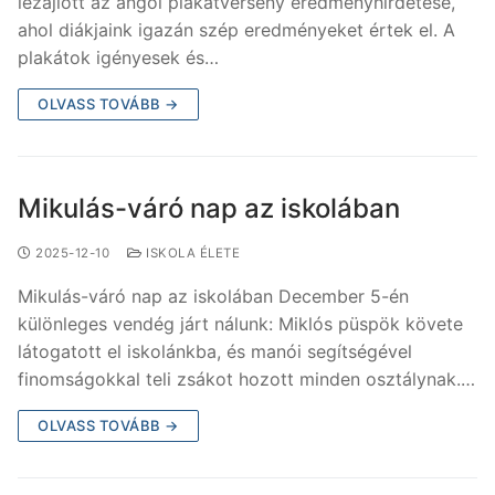
lezajlott az angol plakátverseny eredményhirdetése,
ahol diákjaink igazán szép eredményeket értek el. A
plakátok igényesek és…
OLVASS TOVÁBB →
Mikulás-váró nap az iskolában
2025-12-10
ISKOLA ÉLETE
Mikulás-váró nap az iskolában December 5-én
különleges vendég járt nálunk: Miklós püspök követe
látogatott el iskolánkba, és manói segítségével
finomságokkal teli zsákot hozott minden osztálynak.…
OLVASS TOVÁBB →