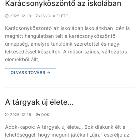
Karácsonyköszöntő az iskolában
2025-12-19
ISKOLA ÉLETE
Karácsonyköszöntő az iskolában Iskolánkban idén is
meghitt hangulatban telt a karácsonyköszöntő
ünnepség, amelyre tanulóink szeretettel és nagy
lelkesedéssel készültek. A műsor színes, változatos
elemekből állt,…
OLVASS TOVÁBB →
A tárgyak új élete…
2025-12-16
DÖK
Adok-kapok: A tárgyak új élete… Sok diákunk élt a
lehetőséggel, hogy megunt játékait „újra” cserélje az