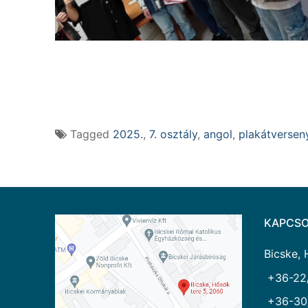
Tagged
2025.
,
7. osztály
,
angol
,
plakátversen
KAPCSO
Bicske, 
+36-22
+36-30