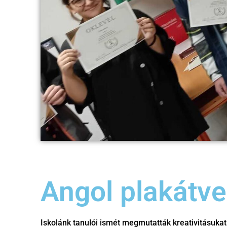
Angol plakátv
Iskolánk tanulói ismét megmutatták kreativitásukat