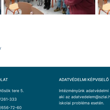
y
LAT
ADATVÉDELMI KÉPVISELŐ
Hősök tere 5.
Intézményünk adatvédelmi ké
aki az adatvedelem@szlai.h
/261-333
iskolai probléma esetén.
/656-72-60