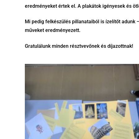
eredményeket értek el. A plakátok igényesek és ötl
Mi pedig felkészülés pillanataiból is ízelítőt adun
műveket eredményezett.
Gratulálunk minden résztvevőnek és díjazottnak!