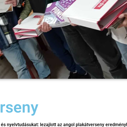
erseny
 és nyelvtudásukat: lezajlott az angol plakátverseny eredményh