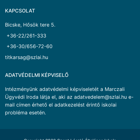
KAPCSOLAT
Bicske, Hősök tere 5.
+36-22/261-333
+36-30/656-72-60
titkarsag@szlai.hu
ADATVÉDELMI KÉPVISELŐ
Intézményünk adatvédelmi képviseletét a Marczali
Ügyvédi Iroda látja el, aki az adatvedelem@szlai.hu e-
mail címen érhető el adatkezelést érintő iskolai
probléma esetén.