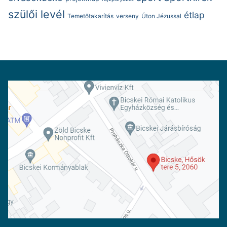
szülői levél
étlap
Temetőtakarítás
verseny
Úton Jézussal