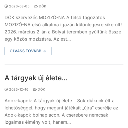
2026-03-05
DÖK
DÖK szervezés MOZIZÓ-NA A felső tagozatos
MOZIZÓ-NA első alkalma igazán különlegesre sikerült!
2026. március 2-án a Bolyai teremben gyűltünk össze
egy közös mozizásra. Az est…
OLVASS TOVÁBB →
A tárgyak új élete…
2025-12-16
DÖK
Adok-kapok: A tárgyak új élete… Sok diákunk élt a
lehetőséggel, hogy megunt játékait „újra” cserélje az
Adok-kapok bolhapiacon. A cserebere nemcsak
izgalmas élmény volt, hanem…