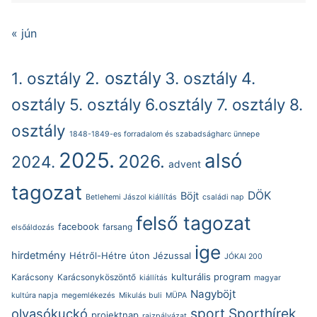
« jún
2. osztály
1. osztály
3. osztály
4.
osztály
5. osztály
6.osztály
7. osztály
8.
osztály
1848-1849-es forradalom és szabadságharc ünnepe
2025.
alsó
2026.
2024.
advent
tagozat
DÖK
Böjt
Betlehemi Jászol kiállítás
családi nap
felső tagozat
facebook
farsang
elsőáldozás
ige
hirdetmény
Hétről-Hétre úton Jézussal
JÓKAI 200
kulturális program
Karácsony
Karácsonyköszöntő
kiállítás
magyar
Nagyböjt
kultúra napja
megemlékezés
Mikulás buli
MÜPA
sport
Sporthírek
olvasókuckó
projektnap
rajzpályázat