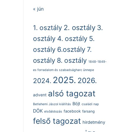
« jún
2. osztály
1. osztály
3.
osztály
4. osztály
5.
osztály
6.osztály
7.
osztály
8. osztály
1848-1849-
es forradalom és szabadságharc ünnepe
2025.
2026.
2024.
alsó tagozat
advent
Böjt
Betlehemi Jászol kiállítás
családi nap
DÖK
facebook
farsang
elsőáldozás
felső tagozat
hirdetmény