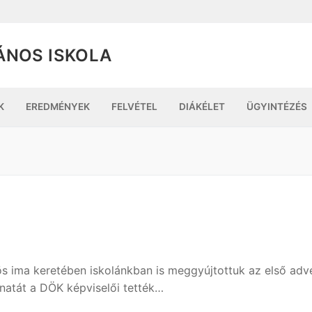
ÁNOS ISKOLA
K
EREDMÉNYEK
FELVÉTEL
DIÁKÉLET
ÜGYINTÉZÉS
ös ima keretében iskolánkban is meggyújtottuk az első adv
anatát a DÖK képviselői tették…