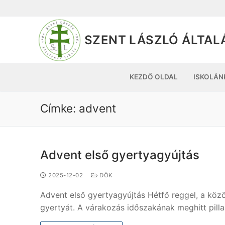
SZENT LÁSZLÓ ÁLTAL
KEZDŐ OLDAL
ISKOLÁN
Címke:
advent
Advent első gyertyagyújtás
2025-12-02
DÖK
Advent első gyertyagyújtás Hétfő reggel, a köz
gyertyát. A várakozás időszakának meghitt pill