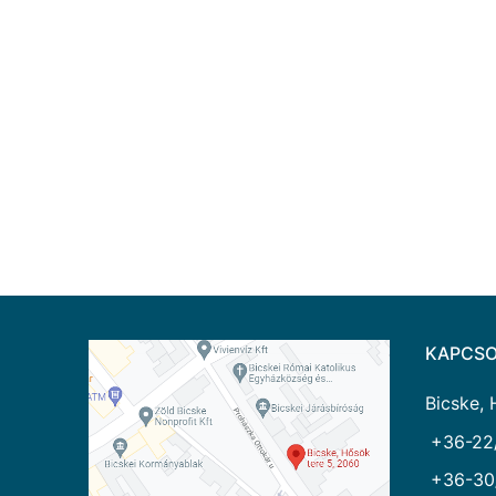
KAPCSO
Bicske, 
+36-22
+36-30