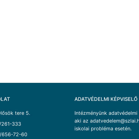
LAT
ADATVÉDELMI KÉPVISELŐ
Hősök tere 5.
Intézményünk adatvédelmi ké
aki az adatvedelem@szlai.h
/261-333
iskolai probléma esetén.
/656-72-60