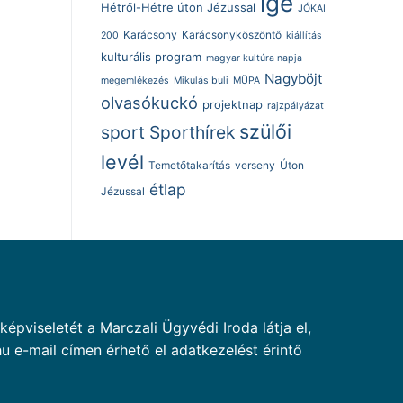
ige
Hétről-Hétre úton Jézussal
JÓKAI
Karácsony
Karácsonyköszöntő
200
kiállítás
kulturális program
magyar kultúra napja
Nagyböjt
megemlékezés
Mikulás buli
MÜPA
olvasókuckó
projektnap
rajzpályázat
szülői
sport
Sporthírek
levél
Temetőtakarítás
verseny
Úton
étlap
Jézussal
pviseletét a Marczali Ügyvédi Iroda látja el,
u e-mail címen érhető el adatkezelést érintő