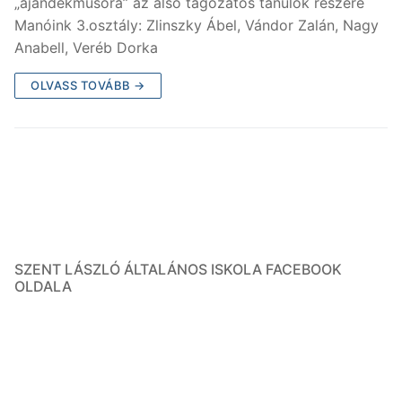
„ajándékműsora” az alsó tagozatos tanulók részére
Manóink 3.osztály: Zlinszky Ábel, Vándor Zalán, Nagy
Anabell, Veréb Dorka
OLVASS TOVÁBB →
SZENT LÁSZLÓ ÁLTALÁNOS ISKOLA FACEBOOK
OLDALA