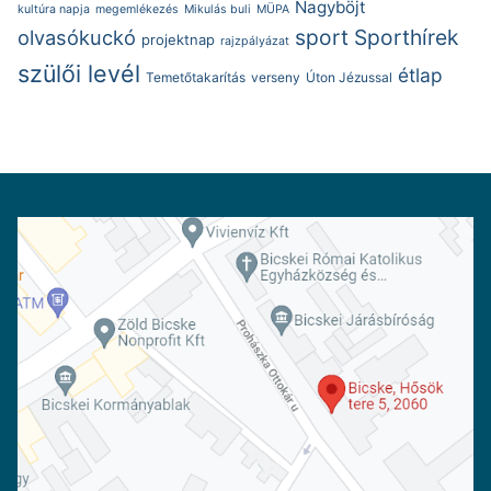
Nagyböjt
kultúra napja
megemlékezés
Mikulás buli
MÜPA
sport
Sporthírek
olvasókuckó
projektnap
rajzpályázat
szülői levél
étlap
Temetőtakarítás
verseny
Úton Jézussal