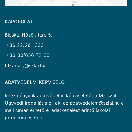
KAPCSOLAT
Bicske, Hősök tere 5.
+36-22/261-333
+36-30/656-72-60
titkarsag@szlai.hu
ADATVÉDELMI KÉPVISELŐ
Intézményünk adatvédelmi képviseletét a Marczali
Ügyvédi Iroda látja el, aki az adatvedelem@szlai.hu e-
mail címen érhető el adatkezelést érintő iskolai
probléma esetén.