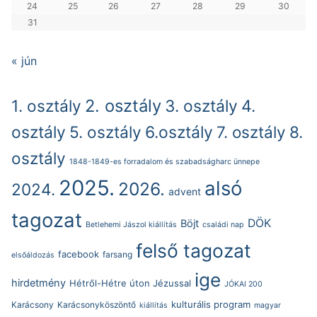
24
25
26
27
28
29
30
31
« jún
2. osztály
1. osztály
3. osztály
4.
osztály
5. osztály
6.osztály
7. osztály
8.
osztály
1848-1849-es forradalom és szabadságharc ünnepe
2025.
alsó
2026.
2024.
advent
tagozat
DÖK
Böjt
Betlehemi Jászol kiállítás
családi nap
felső tagozat
facebook
farsang
elsőáldozás
ige
hirdetmény
Hétről-Hétre úton Jézussal
JÓKAI 200
kulturális program
Karácsony
Karácsonyköszöntő
kiállítás
magyar