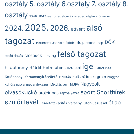
osztály
5. osztály
6.osztály
7. osztály
8.
osztály
1848-1849-es forradalom és szabadságharc ünnepe
2025.
alsó
2026.
2024.
advent
tagozat
DÖK
Böjt
Betlehemi Jászol kiállítás
családi nap
felső tagozat
facebook
farsang
elsőáldozás
ige
hirdetmény
Hétről-Hétre úton Jézussal
JÓKAI 200
kulturális program
Karácsony
Karácsonyköszöntő
kiállítás
magyar
Nagyböjt
kultúra napja
megemlékezés
Mikulás buli
MÜPA
sport
Sporthírek
olvasókuckó
projektnap
rajzpályázat
szülői levél
étlap
Temetőtakarítás
verseny
Úton Jézussal