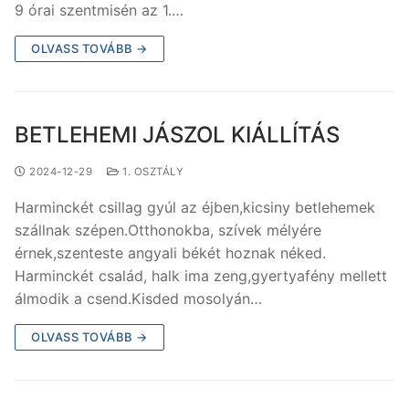
9 órai szentmisén az 1.…
OLVASS TOVÁBB →
BETLEHEMI JÁSZOL KIÁLLÍTÁS
2024-12-29
1. OSZTÁLY
Harminckét csillag gyúl az éjben,kicsiny betlehemek
szállnak szépen.Otthonokba, szívek mélyére
érnek,szenteste angyali békét hoznak néked.
Harminckét család, halk ima zeng,gyertyafény mellett
álmodik a csend.Kisded mosolyán…
OLVASS TOVÁBB →