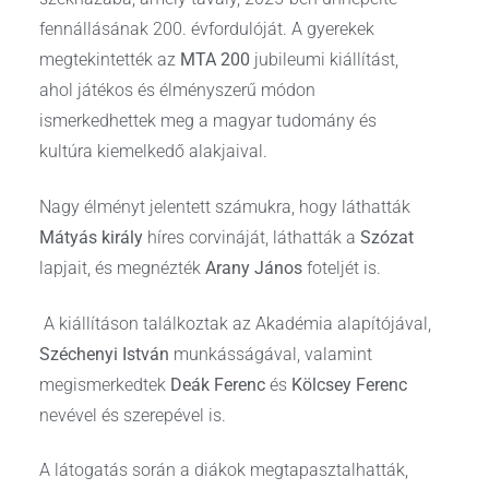
fennállásának 200. évfordulóját. A gyerekek
megtekintették az
MTA 200
jubileumi kiállítást,
ahol játékos és élményszerű módon
ismerkedhettek meg a magyar tudomány és
kultúra kiemelkedő alakjaival.
Nagy élményt jelentett számukra, hogy láthatták
Mátyás király
híres corvináját, láthatták a
Szózat
lapjait, és megnézték
Arany János
foteljét is.
A kiállításon találkoztak az Akadémia alapítójával,
Széchenyi István
munkásságával, valamint
megismerkedtek
Deák Ferenc
és
Kölcsey Ferenc
nevével és szerepével is.
A látogatás során a diákok megtapasztalhatták,