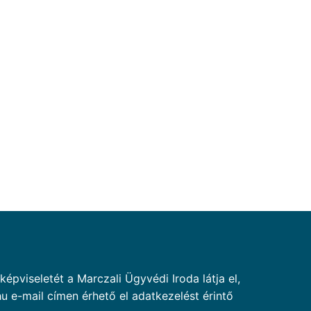
pviseletét a Marczali Ügyvédi Iroda látja el,
u e-mail címen érhető el adatkezelést érintő