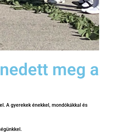
nedett meg a
fel. A gyerekek énekkel, mondókákkal és
ségünkkel.