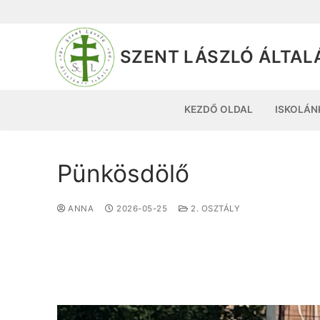
SZENT LÁSZLÓ ÁLTAL
KEZDŐ OLDAL
ISKOLÁN
Pünkösdölő
ANNA
2026-05-25
2. OSZTÁLY