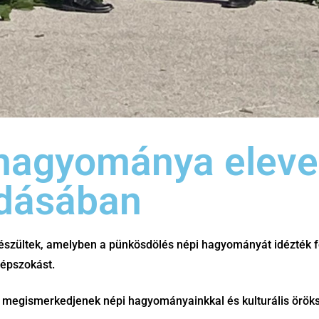
hagyománya eleve
adásában
 készültek, amelyben a pünkösdölés népi hagyományát idézték 
népszokást.
ek megismerkedjenek népi hagyományainkkal és kulturális örök