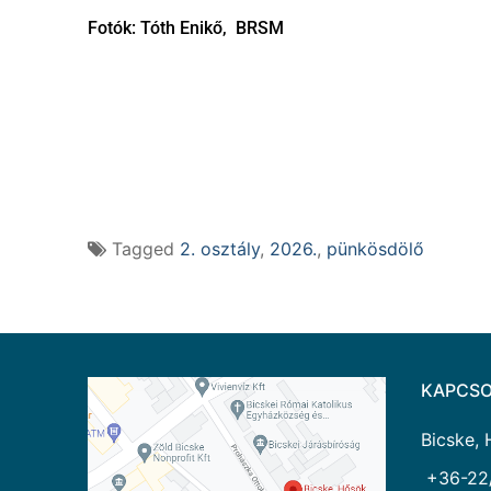
Fotók: Tóth Enikő, BRSM
Tagged
2. osztály
,
2026.
,
pünkösdölő
KAPCSO
Bicske, 
+36-22