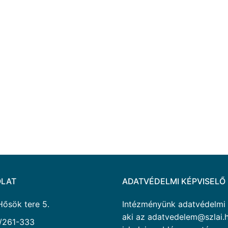
LAT
ADATVÉDELMI KÉPVISELŐ
Hősök tere 5.
Intézményünk adatvédelmi ké
aki az adatvedelem@szlai.h
/261-333