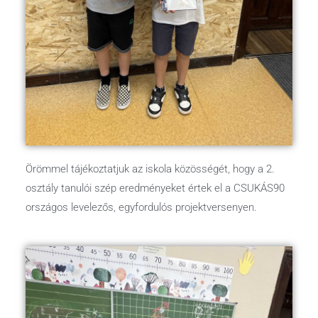
Örömmel tájékoztatjuk az iskola közösségét, hogy a 2.
osztály tanulói szép eredményeket értek el a CSUKÁS90
országos levelezős, egyfordulós projektversenyen.