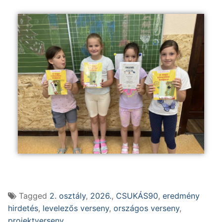
Tagged
2. osztály
,
2026.
,
CSUKÁS90
,
eredmény
hirdetés
,
levelezős verseny
,
országos verseny
,
projektverseny