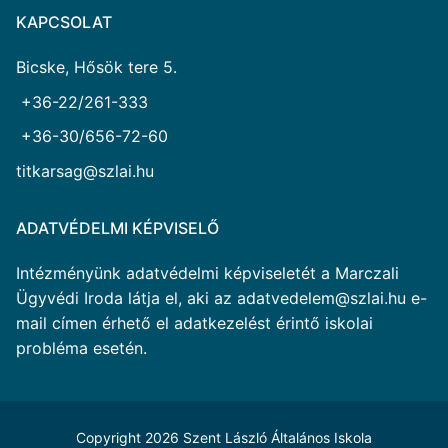
KAPCSOLAT
Bicske, Hősök tere 5.
+36-22/261-333
+36-30/656-72-60
titkarsag@szlai.hu
ADATVÉDELMI KÉPVISELŐ
Intézményünk adatvédelmi képviseletét a Marczali
Ügyvédi Iroda látja el, aki az adatvedelem@szlai.hu e-
mail címen érhető el adatkezelést érintő iskolai
probléma esetén.
Copyright 2026 Szent László Általános Iskola