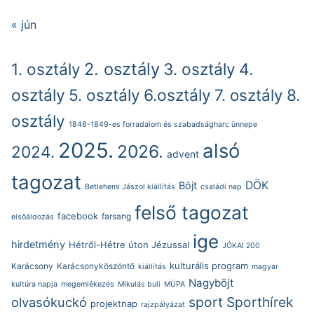
« jún
2. osztály
1. osztály
3. osztály
4.
osztály
5. osztály
6.osztály
7. osztály
8.
osztály
1848-1849-es forradalom és szabadságharc ünnepe
2025.
alsó
2026.
2024.
advent
tagozat
DÖK
Böjt
Betlehemi Jászol kiállítás
családi nap
felső tagozat
facebook
farsang
elsőáldozás
ige
hirdetmény
Hétről-Hétre úton Jézussal
JÓKAI 200
kulturális program
Karácsony
Karácsonyköszöntő
kiállítás
magyar
Nagyböjt
kultúra napja
megemlékezés
Mikulás buli
MÜPA
sport
Sporthírek
olvasókuckó
projektnap
rajzpályázat