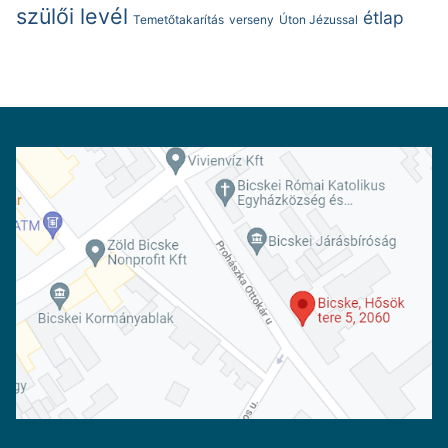
szülői levél
étlap
Temetőtakarítás
verseny
Úton Jézussal