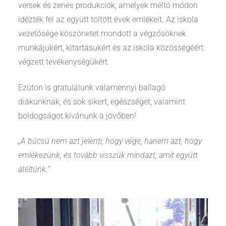
versek és zenés produkciók, amelyek méltó módon
idézték fel az együtt töltött évek emlékeit. Az iskola
vezetősége köszönetet mondott a végzősöknek
munkájukért, kitartásukért és az iskola közösségéért
végzett tevékenységükért.
Ezúton is gratulálunk valamennyi ballagó
diákunknak, és sok sikert, egészséget, valamint
boldogságot kívánunk a jövőben!
„A búcsú nem azt jelenti, hogy vége, hanem azt, hogy
emlékezünk, és tovább visszük mindazt, amit együtt
átéltünk.”