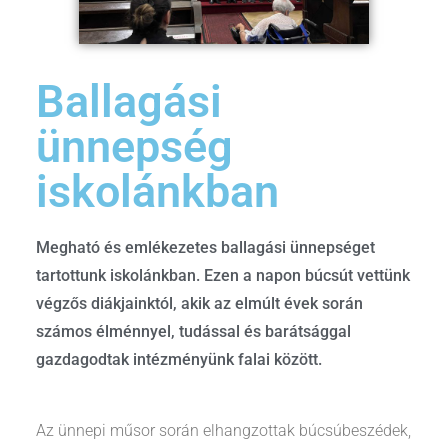
Ballagási
ünnepség
iskolánkban
Megható és emlékezetes ballagási ünnepséget
tartottunk iskolánkban. Ezen a napon búcsút vettünk
végzős diákjainktól, akik az elmúlt évek során
számos élménnyel, tudással és barátsággal
gazdagodtak intézményünk falai között.
Az ünnepi műsor során elhangzottak búcsúbeszédek,