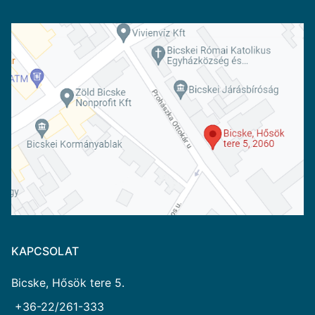
KAPCSOLAT
Bicske, Hősök tere 5.
+36-22/261-333