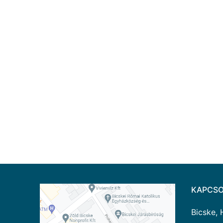
KAPCSO
Bicske, 