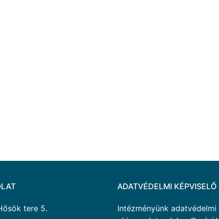
LAT
ADATVÉDELMI KÉPVISELŐ
Hősök tere 5.
Intézményünk adatvédelmi ké