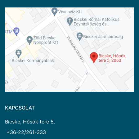
KAPCSOLAT
Bicske, Hősök tere 5.
+36-22/261-333