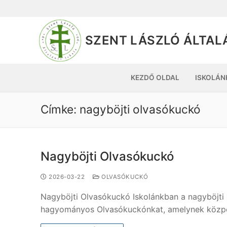
SZENT LÁSZLÓ ÁLTAL
KEZDŐ OLDAL
ISKOLÁN
Címke:
nagyböjti olvasókuckó
Nagyböjti Olvasókuckó
2026-03-22
OLVASÓKUCKÓ
Nagyböjti Olvasókuckó Iskolánkban a nagyböjti 
hagyományos Olvasókuckónkat, amelynek közpon