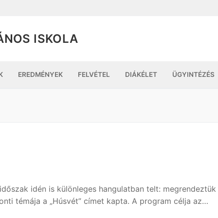
ÁNOS ISKOLA
K
EREDMÉNYEK
FELVÉTEL
DIÁKÉLET
ÜGYINTÉZÉS
időszak idén is különleges hangulatban telt: megrendeztük
ti témája a „Húsvét” címet kapta. A program célja az…