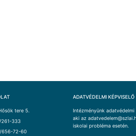
LAT
ADATVÉDELMI KÉPVISELŐ
Hősök tere 5.
Intézményünk adatvédelmi ké
aki az adatvedelem@szlai.h
/261-333
iskolai probléma esetén.
/656-72-60