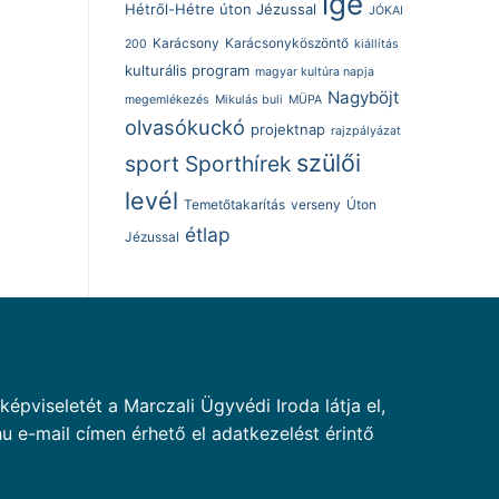
ige
Hétről-Hétre úton Jézussal
JÓKAI
Karácsony
Karácsonyköszöntő
200
kiállítás
kulturális program
magyar kultúra napja
Nagyböjt
megemlékezés
Mikulás buli
MÜPA
olvasókuckó
projektnap
rajzpályázat
szülői
sport
Sporthírek
levél
Temetőtakarítás
verseny
Úton
étlap
Jézussal
pviseletét a Marczali Ügyvédi Iroda látja el,
u e-mail címen érhető el adatkezelést érintő