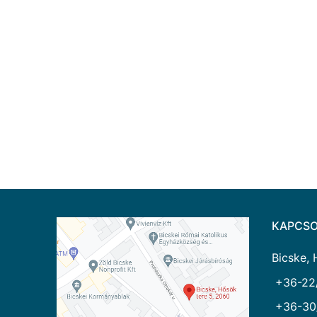
KAPCSO
Bicske, 
+36-22
+36-30