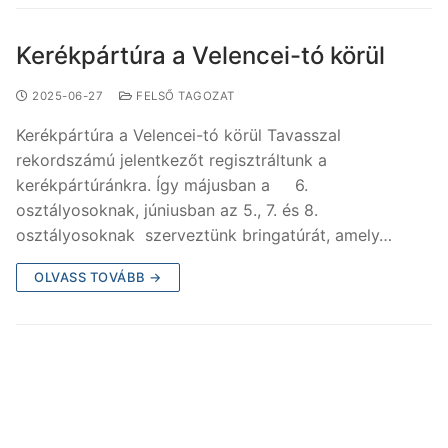
Kerékpártúra a Velencei-tó körül
2025-06-27
FELSŐ TAGOZAT
Kerékpártúra a Velencei-tó körül Tavasszal
rekordszámú jelentkezőt regisztráltunk a
kerékpártúránkra. Így májusban a 6.
osztályosoknak, júniusban az 5., 7. és 8.
osztályosoknak szerveztünk bringatúrát, amely…
OLVASS TOVÁBB →