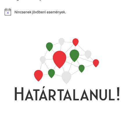
Nincsenek jövőbeni események.
Notice