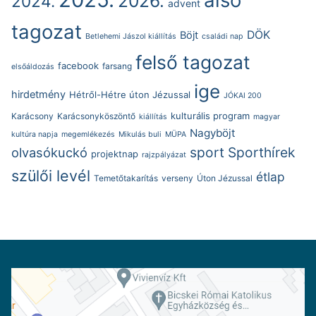
2026.
2024.
advent
tagozat
DÖK
Böjt
Betlehemi Jászol kiállítás
családi nap
felső tagozat
facebook
farsang
elsőáldozás
ige
hirdetmény
Hétről-Hétre úton Jézussal
JÓKAI 200
kulturális program
Karácsony
Karácsonyköszöntő
kiállítás
magyar
Nagyböjt
kultúra napja
megemlékezés
Mikulás buli
MÜPA
sport
Sporthírek
olvasókuckó
projektnap
rajzpályázat
szülői levél
étlap
Temetőtakarítás
verseny
Úton Jézussal