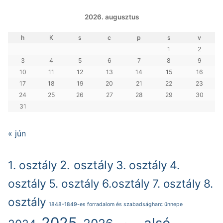
2026. augusztus
h
K
s
c
p
s
v
1
2
3
4
5
6
7
8
9
10
11
12
13
14
15
16
17
18
19
20
21
22
23
24
25
26
27
28
29
30
31
« jún
2. osztály
1. osztály
3. osztály
4.
osztály
5. osztály
6.osztály
7. osztály
8.
osztály
1848-1849-es forradalom és szabadságharc ünnepe
2025.
alsó