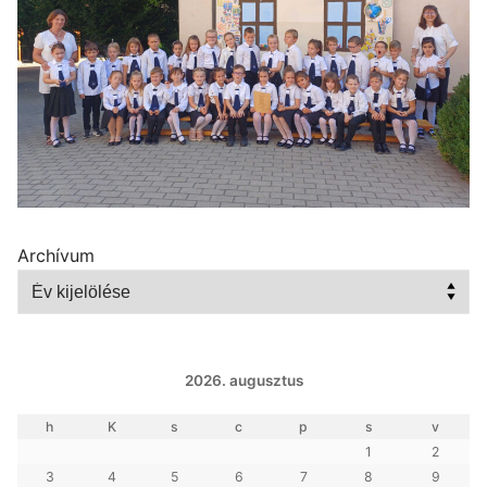
Archívum
2026. augusztus
h
K
s
c
p
s
v
1
2
3
4
5
6
7
8
9