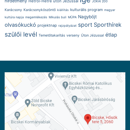
hirdetmény
Hétről-Hétre úton Jézussal
JÓKAI 200
kulturális program
Karácsony
Karácsonyköszöntő
kiállítás
magyar
Nagyböjt
kultúra napja
megemlékezés
Mikulás buli
MÜPA
sport
Sporthírek
olvasókuckó
projektnap
rajzpályázat
szülői levél
étlap
Temetőtakarítás
verseny
Úton Jézussal