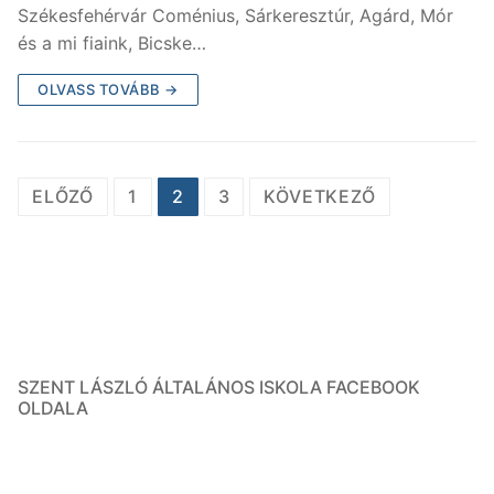
Székesfehérvár Coménius, Sárkeresztúr, Agárd, Mór
és a mi fiaink, Bicske…
OLVASS TOVÁBB →
ELŐZŐ
1
2
3
KÖVETKEZŐ
SZENT LÁSZLÓ ÁLTALÁNOS ISKOLA FACEBOOK
OLDALA