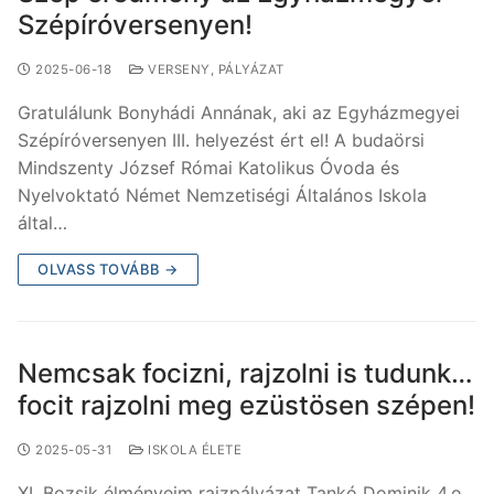
Szépíróversenyen!
2025-06-18
VERSENY, PÁLYÁZAT
Gratulálunk Bonyhádi Annának, aki az Egyházmegyei
Szépíróversenyen III. helyezést ért el! A budaörsi
Mindszenty József Római Katolikus Óvoda és
Nyelvoktató Német Nemzetiségi Általános Iskola
által…
OLVASS TOVÁBB →
Nemcsak focizni, rajzolni is tudunk…
focit rajzolni meg ezüstösen szépen!
2025-05-31
ISKOLA ÉLETE
XI. Bozsik élményeim rajzpályázat Tankó Dominik 4.o.