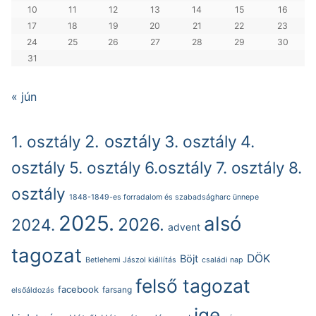
10
11
12
13
14
15
16
17
18
19
20
21
22
23
24
25
26
27
28
29
30
31
« jún
2. osztály
1. osztály
3. osztály
4.
osztály
5. osztály
6.osztály
7. osztály
8.
osztály
1848-1849-es forradalom és szabadságharc ünnepe
2025.
alsó
2026.
2024.
advent
tagozat
DÖK
Böjt
Betlehemi Jászol kiállítás
családi nap
felső tagozat
facebook
farsang
elsőáldozás
ige