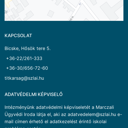
KAPCSOLAT
Bicske, Hősök tere 5.
+36-22/261-333
+36-30/656-72-60
titkarsag@szlai.hu
ADATVÉDELMI KÉPVISELŐ
Intézményünk adatvédelmi képviseletét a Marczali
Ügyvédi Iroda látja el, aki az adatvedelem@szlai.hu e-
mail címen érhető el adatkezelést érintő iskolai