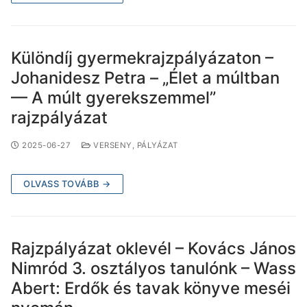
Különdíj gyermekrajzpályázaton –
Johanidesz Petra – „Élet a múltban
— A múlt gyerekszemmel”
rajzpályázat
2025-06-27
VERSENY, PÁLYÁZAT
OLVASS TOVÁBB →
Rajzpályázat oklevél – Kovács János
Nimród 3. osztályos tanulónk – Wass
Abert: Erdők és tavak könyve meséi