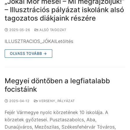
„Jókai Mór mesél – Mi megrajzoljuk!”
– Illusztrációs pályázat iskolánk alsó
tagozatos diákjaink részére
2025-05-26
ALSÓ TAGOZAT
ILLUSZTRACIOS_JÓKAILetöltés
OLVASS TOVÁBB →
Megyei döntőben a legfiatalabb
focistáink
2025-04-12
VERSENY, PÁLYÁZAT
Fejér Vármegye nyolc körzetének 10 iskolája. A
körzetek győztesei. Pusztaszabolcs, Aba,
Dunaújváros, Mezőszilas, Székesfehérvár Tóváros,