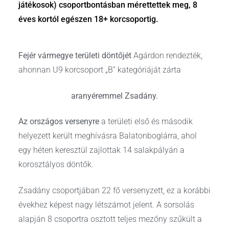
játékosok) csoportbontásban mérettettek meg, 8
éves kortól egészen 18+ korcsoportig.
Fejér vármegye területi döntőjét
Agárdon rendezték,
ahonnan U9 korcsoport „B” kategóriáját zárta
aranyéremmel Zsadány.
Az országos versenyre
a területi első és második
helyezett került meghívásra Balatonboglárra, ahol
egy héten keresztül zajlottak 14 salakpályán a
korosztályos döntők.
Zsadány csoportjában 22 fő versenyzett, ez a korábbi
évekhez képest nagy létszámot jelent. A sorsolás
alapján 8 csoportra osztott teljes mezőny szűkült a