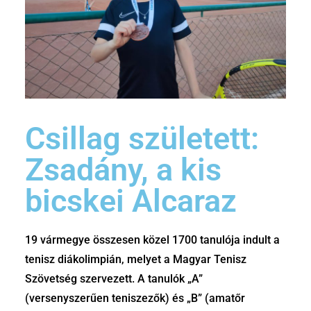
Csillag született:
Zsadány, a kis
bicskei Alcaraz
19 vármegye összesen közel 1700 tanulója indult a
tenisz diákolimpián, melyet a Magyar Tenisz
Szövetség szervezett. A tanulók „A”
(versenyszerűen teniszezők) és „B” (amatőr