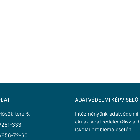
LAT
ADATVÉDELMI KÉPVISELŐ
Hősök tere 5.
Intézményünk adatvédelmi ké
aki az adatvedelem@szlai.h
/261-333
iskolai probléma esetén.
/656-72-60