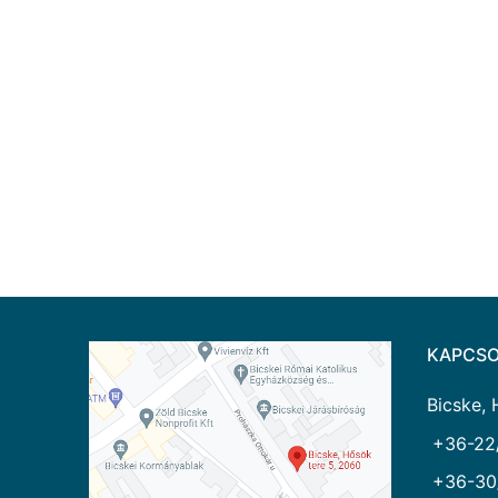
KAPCSO
Bicske, 
+36-22
+36-30