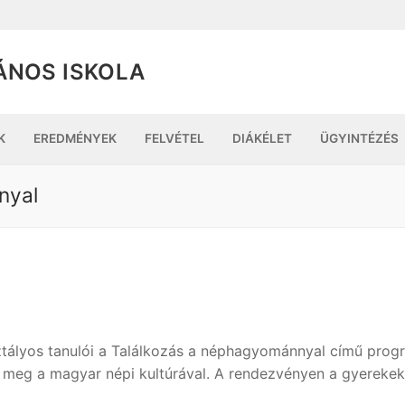
ÁNOS ISKOLA
K
EREDMÉNYEK
FELVÉTEL
DIÁKÉLET
ÜGYINTÉZÉS
nyal
ztályos tanulói a Találkozás a néphagyománnyal című pro
k meg a magyar népi kultúrával. A rendezvényen a gyereke