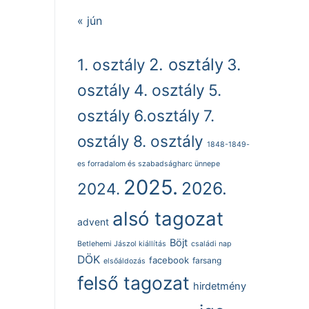
« jún
2. osztály
1. osztály
3.
osztály
4. osztály
5.
osztály
6.osztály
7.
osztály
8. osztály
1848-1849-
es forradalom és szabadságharc ünnepe
2025.
2026.
2024.
alsó tagozat
advent
Böjt
Betlehemi Jászol kiállítás
családi nap
DÖK
facebook
farsang
elsőáldozás
felső tagozat
hirdetmény