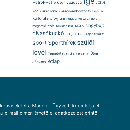
ige
Hétről-Hétre úton Jézussal
JÓKAI
Karácsony
Karácsonyköszöntő
200
kiállítás
kulturális program
magyar kultúra napja
Nagyböjt
megemlékezés
Mikulás buli
MÜPA
olvasókuckó
projektnap
rajzpályázat
szülői
sport
Sporthírek
levél
Temetőtakarítás
verseny
Úton
étlap
Jézussal
pviseletét a Marczali Ügyvédi Iroda látja el,
u e-mail címen érhető el adatkezelést érintő