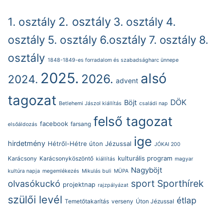
2. osztály
1. osztály
3. osztály
4.
osztály
5. osztály
6.osztály
7. osztály
8.
osztály
1848-1849-es forradalom és szabadságharc ünnepe
2025.
alsó
2026.
2024.
advent
tagozat
DÖK
Böjt
Betlehemi Jászol kiállítás
családi nap
felső tagozat
facebook
farsang
elsőáldozás
ige
hirdetmény
Hétről-Hétre úton Jézussal
JÓKAI 200
kulturális program
Karácsony
Karácsonyköszöntő
kiállítás
magyar
Nagyböjt
kultúra napja
megemlékezés
Mikulás buli
MÜPA
sport
Sporthírek
olvasókuckó
projektnap
rajzpályázat
szülői levél
étlap
Temetőtakarítás
verseny
Úton Jézussal