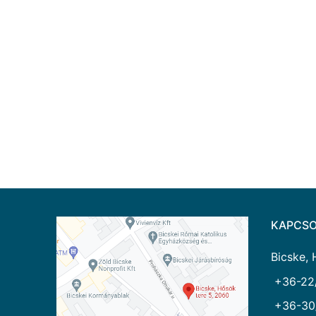
KAPCSO
Bicske, 
+36-22
+36-30