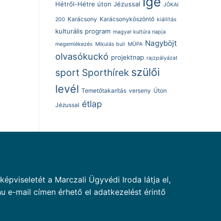
ige
Hétről-Hétre úton Jézussal
JÓKAI
Karácsony
Karácsonyköszöntő
200
kiállítás
kulturális program
magyar kultúra napja
Nagyböjt
megemlékezés
Mikulás buli
MÜPA
olvasókuckó
projektnap
rajzpályázat
szülői
sport
Sporthírek
levél
Temetőtakarítás
verseny
Úton
étlap
Jézussal
pviseletét a Marczali Ügyvédi Iroda látja el,
u e-mail címen érhető el adatkezelést érintő