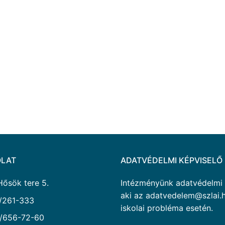
LAT
ADATVÉDELMI KÉPVISELŐ
Hősök tere 5.
Intézményünk adatvédelmi ké
aki az adatvedelem@szlai.h
/261-333
iskolai probléma esetén.
/656-72-60