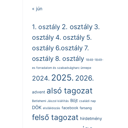
« jún
2. osztály
1. osztály
3.
osztály
4. osztály
5.
osztály
6.osztály
7.
osztály
8. osztály
1848-1849-
es forradalom és szabadságharc ünnepe
2025.
2026.
2024.
alsó tagozat
advent
Böjt
Betlehemi Jászol kiállítás
családi nap
DÖK
facebook
farsang
elsőáldozás
felső tagozat
hirdetmény