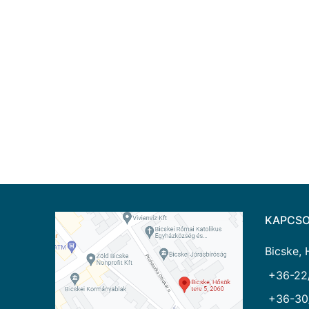
KAPCSO
Bicske, 
+36-22
+36-30