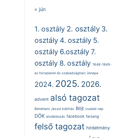
« jún
2. osztály
1. osztály
3.
osztály
4. osztály
5.
osztály
6.osztály
7.
osztály
8. osztály
1848-1849-
es forradalom és szabadságharc ünnepe
2025.
2026.
2024.
alsó tagozat
advent
Böjt
Betlehemi Jászol kiállítás
családi nap
DÖK
facebook
farsang
elsőáldozás
felső tagozat
hirdetmény