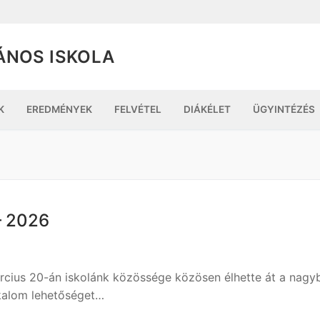
ÁNOS ISKOLA
K
EREDMÉNYEK
FELVÉTEL
DIÁKÉLET
ÜGYINTÉZÉS
– 2026
rcius 20-án iskolánk közössége közösen élhette át a nagyb
alkalom lehetőséget…