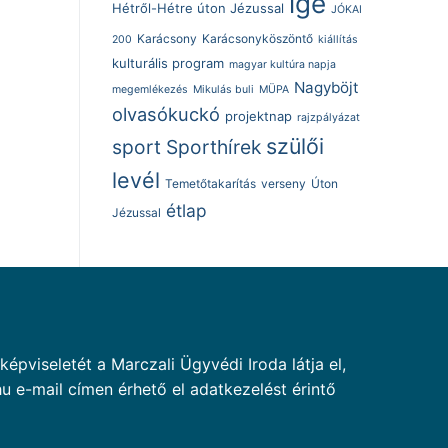
ige
Hétről-Hétre úton Jézussal
JÓKAI
Karácsony
Karácsonyköszöntő
200
kiállítás
kulturális program
magyar kultúra napja
Nagyböjt
megemlékezés
Mikulás buli
MÜPA
olvasókuckó
projektnap
rajzpályázat
szülői
sport
Sporthírek
levél
Temetőtakarítás
verseny
Úton
étlap
Jézussal
pviseletét a Marczali Ügyvédi Iroda látja el,
u e-mail címen érhető el adatkezelést érintő