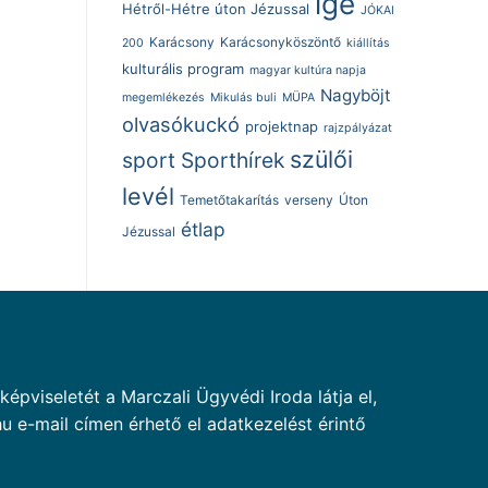
ige
Hétről-Hétre úton Jézussal
JÓKAI
Karácsony
Karácsonyköszöntő
200
kiállítás
kulturális program
magyar kultúra napja
Nagyböjt
megemlékezés
Mikulás buli
MÜPA
olvasókuckó
projektnap
rajzpályázat
szülői
sport
Sporthírek
levél
Temetőtakarítás
verseny
Úton
étlap
Jézussal
pviseletét a Marczali Ügyvédi Iroda látja el,
u e-mail címen érhető el adatkezelést érintő