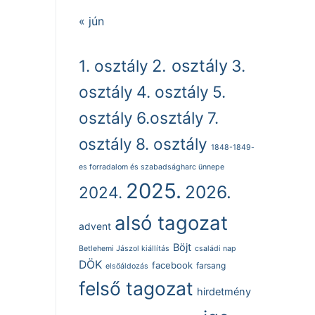
« jún
2. osztály
1. osztály
3.
osztály
4. osztály
5.
osztály
6.osztály
7.
osztály
8. osztály
1848-1849-
es forradalom és szabadságharc ünnepe
2025.
2026.
2024.
alsó tagozat
advent
Böjt
Betlehemi Jászol kiállítás
családi nap
DÖK
facebook
farsang
elsőáldozás
felső tagozat
hirdetmény