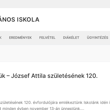
ÁNOS ISKOLA
K
EREDMÉNYEK
FELVÉTEL
DIÁKÉLET
ÜGYINTÉZÉS
k – József Attila születésének 120.
születésének 120. évfordulójára emlékeztünk Iskolánk idén 
et minden évben november 13-án ünneplünk.…