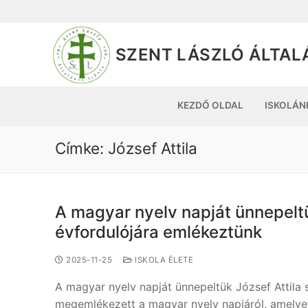
SZENT LÁSZLÓ ÁLTAL
KEZDŐ OLDAL
ISKOLÁN
Címke:
József Attila
A magyar nyelv napját ünnepeltü
évfordulójára emlékeztünk
2025-11-25
ISKOLA ÉLETE
A magyar nyelv napját ünnepeltük József Attila 
megemlékezett a magyar nyelv napjáról, amely