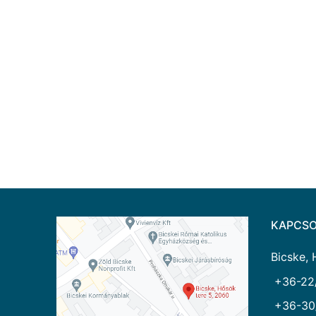
KAPCSO
Bicske, 
+36-22
+36-30