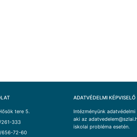
LAT
ADATVÉDELMI KÉPVISELŐ
Hősök tere 5.
Intézményünk adatvédelmi ké
aki az adatvedelem@szlai.h
/261-333
iskolai probléma esetén.
/656-72-60