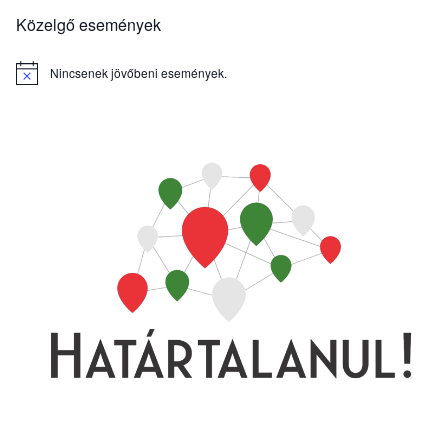
Közelgő események
Nincsenek jövőbeni események.
Notice