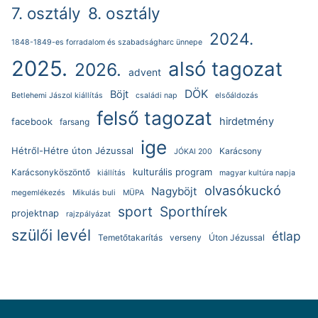
7. osztály
8. osztály
2024.
1848-1849-es forradalom és szabadságharc ünnepe
2025.
alsó tagozat
2026.
advent
DÖK
Böjt
Betlehemi Jászol kiállítás
családi nap
elsőáldozás
felső tagozat
hirdetmény
facebook
farsang
ige
Hétről-Hétre úton Jézussal
Karácsony
JÓKAI 200
kulturális program
Karácsonyköszöntő
kiállítás
magyar kultúra napja
olvasókuckó
Nagyböjt
megemlékezés
Mikulás buli
MÜPA
sport
Sporthírek
projektnap
rajzpályázat
szülői levél
étlap
Temetőtakarítás
verseny
Úton Jézussal