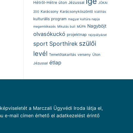
ige
Hétről-Hétre úton Jézussal
JÓKAI
Karácsony
Karácsonyköszöntő
200
kiállítás
kulturális program
magyar kultúra napja
Nagyböjt
megemlékezés
Mikulás buli
MÜPA
olvasókuckó
projektnap
rajzpályázat
szülői
sport
Sporthírek
levél
Temetőtakarítás
verseny
Úton
étlap
Jézussal
pviseletét a Marczali Ügyvédi Iroda látja el,
u e-mail címen érhető el adatkezelést érintő