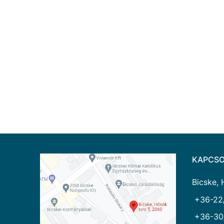
KAPCSO
Bicske, 
+36-22
+36-30