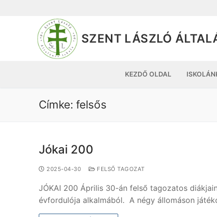
SZENT LÁSZLÓ ÁLTAL
KEZDŐ OLDAL
ISKOLÁN
Címke:
felsős
Jókai 200
2025-04-30
FELSŐ TAGOZAT
JÓKAI 200 Április 30-án felső tagozatos diákjai
évfordulója alkalmából. A négy állomáson játé