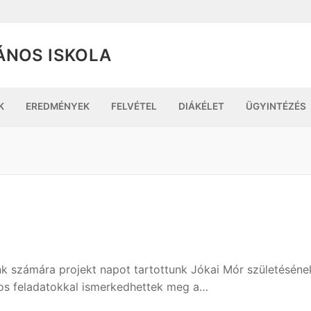
ÁNOS ISKOLA
K
EREDMÉNYEK
FELVÉTEL
DIÁKÉLET
ÜGYINTÉZÉS
nk számára projekt napot tartottunk Jókai Mór születéséne
kos feladatokkal ismerkedhettek meg a…