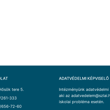
LAT
ADATVÉDELMI KÉPVISELŐ
Hősök tere 5.
Intézményünk adatvédelmi ké
aki az adatvedelem@szlai.h
/261-333
iskolai probléma esetén.
/656-72-60