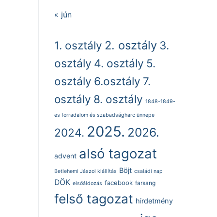
« jún
2. osztály
1. osztály
3.
osztály
4. osztály
5.
osztály
6.osztály
7.
osztály
8. osztály
1848-1849-
es forradalom és szabadságharc ünnepe
2025.
2026.
2024.
alsó tagozat
advent
Böjt
Betlehemi Jászol kiállítás
családi nap
DÖK
facebook
farsang
elsőáldozás
felső tagozat
hirdetmény