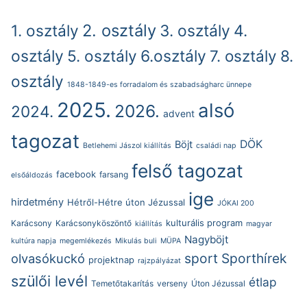
2. osztály
1. osztály
3. osztály
4.
osztály
5. osztály
6.osztály
7. osztály
8.
osztály
1848-1849-es forradalom és szabadságharc ünnepe
2025.
alsó
2026.
2024.
advent
tagozat
DÖK
Böjt
Betlehemi Jászol kiállítás
családi nap
felső tagozat
facebook
farsang
elsőáldozás
ige
hirdetmény
Hétről-Hétre úton Jézussal
JÓKAI 200
kulturális program
Karácsony
Karácsonyköszöntő
kiállítás
magyar
Nagyböjt
kultúra napja
megemlékezés
Mikulás buli
MÜPA
sport
Sporthírek
olvasókuckó
projektnap
rajzpályázat
szülői levél
étlap
Temetőtakarítás
verseny
Úton Jézussal