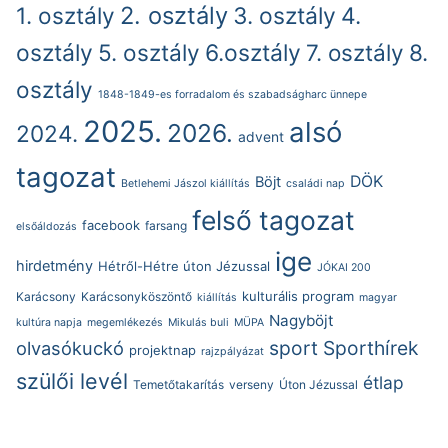
2. osztály
1. osztály
3. osztály
4.
osztály
5. osztály
6.osztály
7. osztály
8.
osztály
1848-1849-es forradalom és szabadságharc ünnepe
2025.
alsó
2026.
2024.
advent
tagozat
DÖK
Böjt
Betlehemi Jászol kiállítás
családi nap
felső tagozat
facebook
farsang
elsőáldozás
ige
hirdetmény
Hétről-Hétre úton Jézussal
JÓKAI 200
kulturális program
Karácsony
Karácsonyköszöntő
kiállítás
magyar
Nagyböjt
kultúra napja
megemlékezés
Mikulás buli
MÜPA
sport
Sporthírek
olvasókuckó
projektnap
rajzpályázat
szülői levél
étlap
Temetőtakarítás
verseny
Úton Jézussal