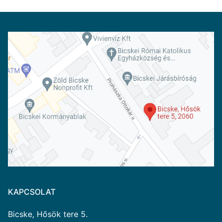
KAPCSOLAT
Bicske, Hősök tere 5.