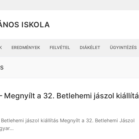
ÁNOS ISKOLA
K
EREDMÉNYEK
FELVÉTEL
DIÁKÉLET
ÜGYINTÉZÉS
ás
 – Megnyílt a 32. Betlehemi jászol kiállít
. Betlehemi jászol kiállítás Megnyílt a 32. Betlehemi Jászol
agyar…