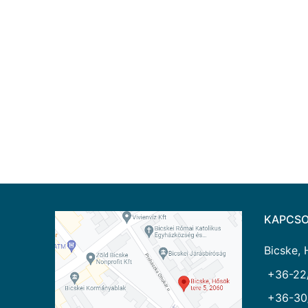
KAPCSO
Bicske, 
+36-22
+36-30