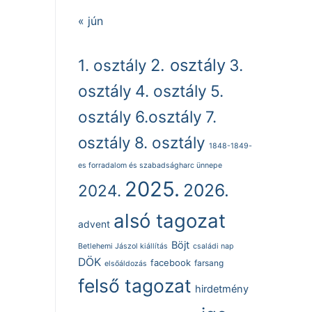
« jún
2. osztály
1. osztály
3.
osztály
4. osztály
5.
osztály
6.osztály
7.
osztály
8. osztály
1848-1849-
es forradalom és szabadságharc ünnepe
2025.
2026.
2024.
alsó tagozat
advent
Böjt
Betlehemi Jászol kiállítás
családi nap
DÖK
facebook
farsang
elsőáldozás
felső tagozat
hirdetmény