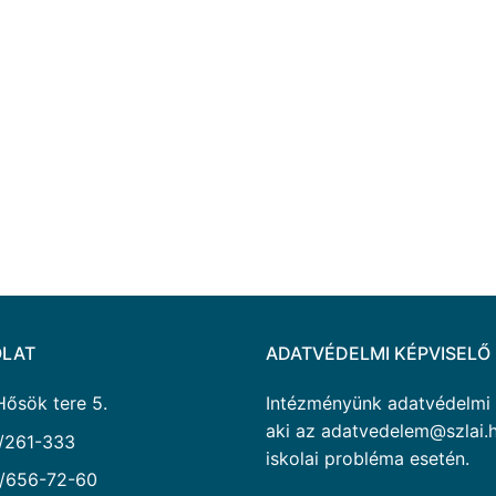
LAT
ADATVÉDELMI KÉPVISELŐ
Hősök tere 5.
Intézményünk adatvédelmi ké
aki az adatvedelem@szlai.h
/261-333
iskolai probléma esetén.
/656-72-60