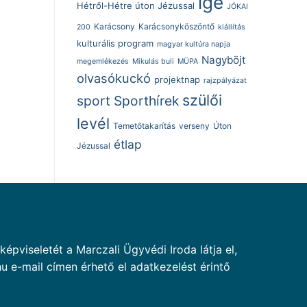
ige
Hétről-Hétre úton Jézussal
JÓKAI
Karácsony
Karácsonyköszöntő
200
kiállítás
kulturális program
magyar kultúra napja
Nagyböjt
megemlékezés
Mikulás buli
MÜPA
olvasókuckó
projektnap
rajzpályázat
szülői
sport
Sporthírek
levél
Temetőtakarítás
verseny
Úton
étlap
Jézussal
pviseletét a Marczali Ügyvédi Iroda látja el,
u e-mail címen érhető el adatkezelést érintő