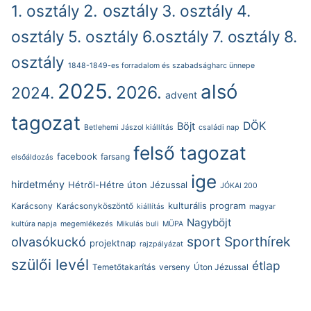
2. osztály
1. osztály
3. osztály
4.
osztály
5. osztály
6.osztály
7. osztály
8.
osztály
1848-1849-es forradalom és szabadságharc ünnepe
2025.
alsó
2026.
2024.
advent
tagozat
DÖK
Böjt
Betlehemi Jászol kiállítás
családi nap
felső tagozat
facebook
farsang
elsőáldozás
ige
hirdetmény
Hétről-Hétre úton Jézussal
JÓKAI 200
kulturális program
Karácsony
Karácsonyköszöntő
kiállítás
magyar
Nagyböjt
kultúra napja
megemlékezés
Mikulás buli
MÜPA
sport
Sporthírek
olvasókuckó
projektnap
rajzpályázat
szülői levél
étlap
Temetőtakarítás
verseny
Úton Jézussal