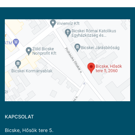
KAPCSOLAT
Bicske, Hősök tere 5.