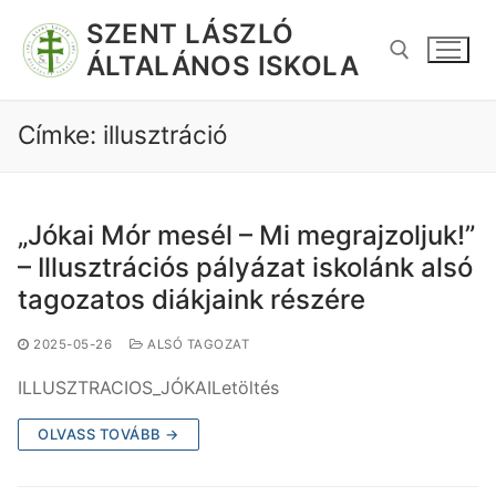
SZENT LÁSZLÓ
ÁLTALÁNOS ISKOLA
Címke:
illusztráció
„Jókai Mór mesél – Mi megrajzoljuk!”
– Illusztrációs pályázat iskolánk alsó
tagozatos diákjaink részére
2025-05-26
ALSÓ TAGOZAT
ILLUSZTRACIOS_JÓKAILetöltés
OLVASS TOVÁBB →