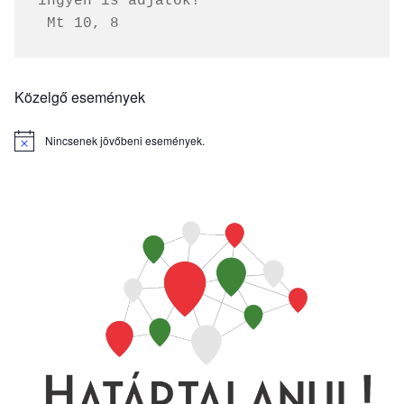
ingyen is adjátok!
 Mt 10, 8
Közelgő események
Nincsenek jövőbeni események.
Notice