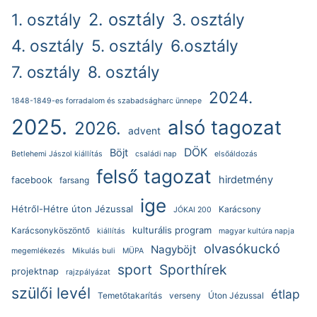
2. osztály
1. osztály
3. osztály
4. osztály
5. osztály
6.osztály
7. osztály
8. osztály
2024.
1848-1849-es forradalom és szabadságharc ünnepe
2025.
alsó tagozat
2026.
advent
DÖK
Böjt
Betlehemi Jászol kiállítás
családi nap
elsőáldozás
felső tagozat
hirdetmény
facebook
farsang
ige
Hétről-Hétre úton Jézussal
Karácsony
JÓKAI 200
kulturális program
Karácsonyköszöntő
kiállítás
magyar kultúra napja
olvasókuckó
Nagyböjt
megemlékezés
Mikulás buli
MÜPA
sport
Sporthírek
projektnap
rajzpályázat
szülői levél
étlap
Temetőtakarítás
verseny
Úton Jézussal