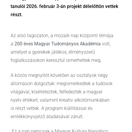
tanulói 2026. február 3-án projekt délelőttön vettek
részt.
Az alsó tagozaton, a mozaik nap központi témája
a
200 éves Magyar Tudományos Akadémia
volt,
amelyet a gyerekek játékos, élményszerű
foglalkozásokon keresztül ismerhettek meg.
A közös megnyitót követően az osztályok négy
állomáson dolgoztak: megismerkedtek a tudósok
világával, kísérleteztek, felfedezték a magyar
nyelv értékeit, valamint kreatív alkotómunkában
is részt vettek. A program kiállítással és
emlékkönyvjelző átadásával zárult.
Ez a nap nemcsak a Magyar Kultúra Napjához