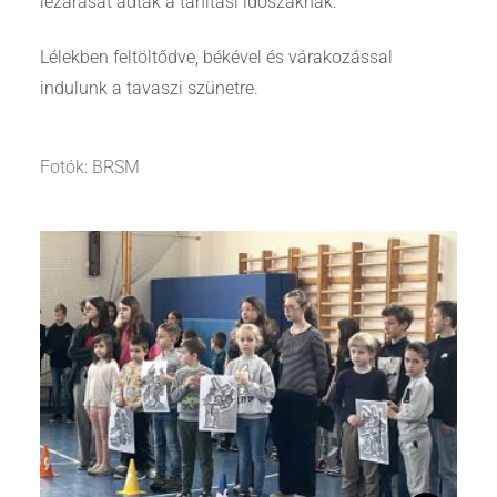
lezárását adták a tanítási időszaknak.
Lélekben feltöltődve, békével és várakozással
indulunk a tavaszi szünetre.
Fotók: BRSM