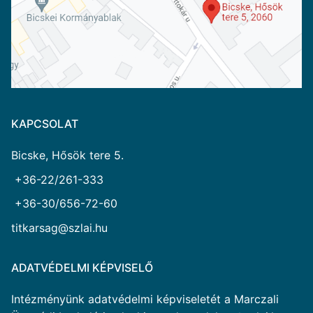
KAPCSOLAT
Bicske, Hősök tere 5.
+36-22/261-333
+36-30/656-72-60
titkarsag@szlai.hu
ADATVÉDELMI KÉPVISELŐ
Intézményünk adatvédelmi képviseletét a Marczali