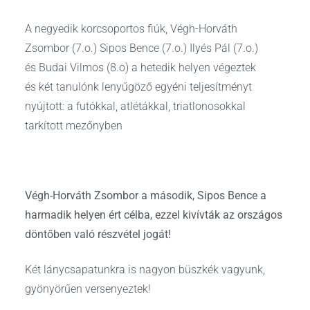
A negyedik korcsoportos fiúk, Végh-Horváth
Zsombor (7.o.) Sipos Bence (7.o.) Ilyés Pál (7.o.)
és Budai Vilmos (8.o) a hetedik helyen végeztek
és két tanulónk lenyűgöző egyéni teljesítményt
nyújtott: a futókkal, atlétákkal, triatlonosokkal
tarkított mezőnyben
Végh-Horváth Zsombor a második, Sipos Bence a
harmadik helyen ért célba, ezzel kivívták az országos
döntőben való részvétel jogát!
Két lánycsapatunkra is nagyon büszkék vagyunk,
gyönyörűen versenyeztek!