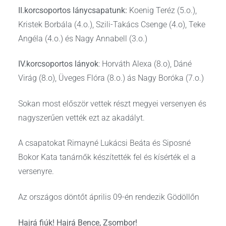
II.korcsoportos lánycsapatunk:
Koenig Teréz (5.o.),
Kristek Borbála (4.o.), Szili-Takács Csenge (4.o), Teke
Angéla (4.o.) és Nagy Annabell (3.o.)
IV.korcsoportos lányok
: Horváth Alexa (8.o), Dáné
Virág (8.o), Üveges Flóra (8.o.) ás Nagy Boróka (7.o.)
Sokan most először vettek részt megyei versenyen és
nagyszerűen vették ezt az akadályt.
A csapatokat Rimayné Lukácsi Beáta és Siposné
Bokor Kata tanárnők készítették fel és kísérték el a
versenyre.
Az országos döntőt április 09-én rendezik Gödöllőn
Hajrá fiúk! Hajrá Bence, Zsombor!