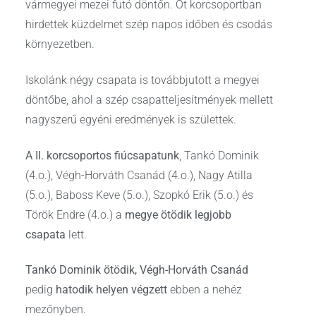
vármegyei mezei futó döntőn. Öt korcsoportban
hirdettek küzdelmet szép napos időben és csodás
környezetben.
Iskolánk négy csapata is továbbjutott a megyei
döntőbe, ahol a szép csapatteljesítmények mellett
nagyszerű egyéni eredmények is születtek.
A II. korcsoportos fiúcsapatunk
, Tankó Dominik
(4.o.), Végh-Horváth Csanád (4.o.), Nagy Atilla
(5.o.), Baboss Keve (5.o.), Szopkó Erik (5.o.) és
Török Endre (4.o.) a
megye ötödik legjobb
csapata
lett.
Tankó Dominik ötödik, Végh-Horváth Csanád
pedig
hatodik helyen végzett
ebben a nehéz
mezőnyben.