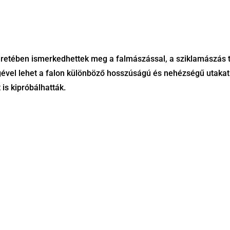
eretében ismerkedhettek meg a falmászással, a sziklamászás t
ével lehet a falon különböző hosszúságú és nehézségű utaka
is kipróbálhatták.