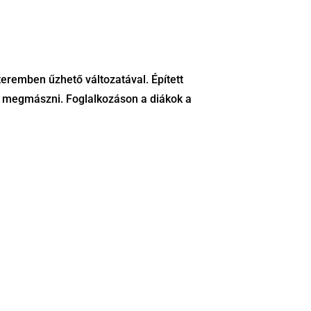
eremben űzhető változatával. Épített
t megmászni. Foglalkozáson a diákok a