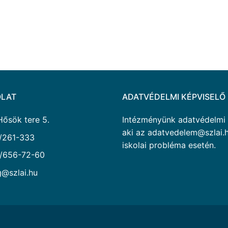
LAT
ADATVÉDELMI KÉPVISELŐ
Hősök tere 5.
Intézményünk adatvédelmi ké
aki az adatvedelem@szlai.h
/261-333
iskolai probléma esetén.
/656-72-60
g@szlai.hu