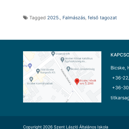
Tagged
2025.
,
Falmászás
,
felső tagozat
KAPCSO
Bicske, 
+36-22
+36-30
titkarsa
Copyright 2026 Szent László Általános Iskola