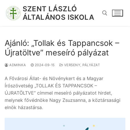
SZENT LÁSZLÓ
ÁLTALÁNOS ISKOLA
Ajánló: „Tollak és Tappancsok –
Újratöltve” meseíró pályázat
ADMINKA
2024-09-15
VERSENY, PÁLYÁZAT
A Fővárosi Állat- és Növénykert és a Magyar
Írószövetség „TOLLAK ÉS TAPPANCSOK –
ÚJRATÖLTVE” címmel meseíró pályázatot hirdet,
melynek fővédnöke Nagy Zsuzsanna, a köztársasági
elnök házastársa.