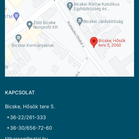
KAPCSOLAT
Bicske, Hősök tere 5.
+36-22/261-333
+36-30/656-72-60
titkarsag@szlai.hu