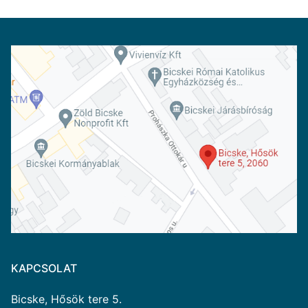
KAPCSOLAT
Bicske, Hősök tere 5.